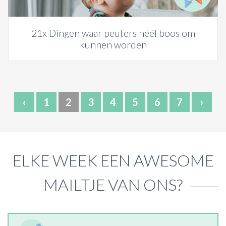
21x Dingen waar peuters héél boos om
kunnen worden
‹
1
2
3
4
5
6
7
›
ELKE WEEK EEN AWESOME
MAILTJE VAN ONS?