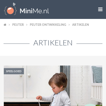

ZWANGER WORDEN
PEUTER
PEUTER ONTWIKKELING
ARTIKELEN
ZWANGER
ARTIKELEN
BABY
PEUTER
KIND
SPEELGOED
LIFESTYLE
DOEN MET KINDEREN
SHOPS