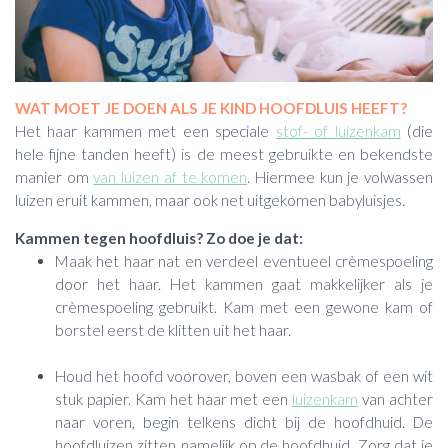
WAT MOET JE DOEN ALS JE KIND HOOFDLUIS HEEFT?
Het haar kammen met een speciale
stof- of luizenkam
(die
hele fijne tanden heeft) is de meest gebruikte en bekendste
manier om
van luizen af te komen
. Hiermee kun je volwassen
luizen eruit kammen, maar ook net uitgekomen babyluisjes.
Kammen tegen hoofdluis? Zo doe je dat:
Maak het haar nat en verdeel eventueel crèmespoeling
door het haar. Het kammen gaat makkelijker als je
crèmespoeling gebruikt. Kam met een gewone kam of
borstel eerst de klitten uit het haar.
Houd het hoofd voorover, boven een wasbak of een wit
stuk papier. Kam het haar met een
luizenkam
van achter
naar voren, begin telkens dicht bij de hoofdhuid. De
hoofdluizen zitten namelijk op de hoofdhuid. Zorg dat je