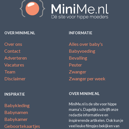
OVER MINIME.NL
INFORMATIE
Over ons
Alles over baby's
Contact
Babyvoeding
Adverteren
Bevalling
Vacatures
Peuter
Team
Zwanger
Disclaimer
Zwanger per week
OVER MINIME.NL
INSPIRATIE
MiniMe.nl is de site voor hippe
Babykleding
mama's. Dagelijks schrijft onze
Babynamen
redactie informatieve en
Babykamer
inspirerende artikelen. Ook kun je
Geboortekaartjes
veel leuke filmpjes bekijken van