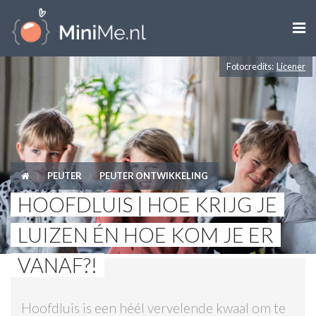

Fotocredits:
Licener
ZWANGER WORDEN
ZWANGER
BABY
PEUTER
PEUTER ONTWIKKELING
PEUTER
HOOFDLUIS | HOE KRIJG JE
KIND
LUIZEN ÉN HOE KOM JE ER
LIFESTYLE
VANAF?!
DOEN MET KINDEREN
Hoofdluis is een héél vervelende kwaal om te
SHOPS