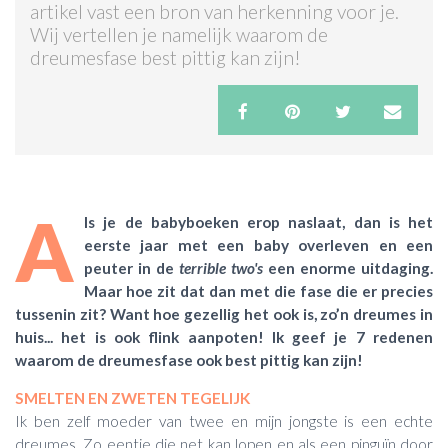
artikel vast een bron van herkenning voor je.
Wij vertellen je namelijk waarom de
ACTIES & KORTING
dreumesfase best pittig kan zijn!
A
ls je de babyboeken erop naslaat, dan is het
eerste jaar met een baby overleven en een
peuter in de
terrible two's
een enorme uitdaging.
Maar hoe zit dat dan met die fase die er precies
tussenin zit? Want hoe gezellig het ook is, zo’n dreumes in
huis... het is ook flink aanpoten! Ik geef je 7 redenen
waarom de dreumesfase ook best pittig kan zijn!
SMELTEN EN ZWETEN TEGELIJK
Ik ben zelf moeder van twee en mijn jongste is een echte
dreumes. Zo eentje die net kan lopen en als een pinguïn door