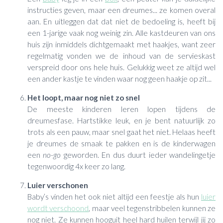
instructies geven, maar een dreumes... ze komen overal
aan. En uitleggen dat dat niet de bedoeling is, heeft bij
een 1-jarige vaak nog weinig zin. Alle kastdeuren van ons
huis zijn inmiddels dichtgemaakt met haakjes, want zeer
regelmatig vonden we de inhoud van de servieskast
verspreid door ons hele huis. Gelukkig weet ze altijd wel
een ander kastje te vinden waar nog geen haakje op zit...
Het loopt, maar nog niet zo snel
De meeste kinderen leren lopen tijdens de
dreumesfase. Hartstikke leuk, en je bent natuurlijk zo
trots als een pauw, maar snel gaat het niet. Helaas heeft
je dreumes de smaak te pakken en is de kinderwagen
een
no-go
geworden. En dus duurt ieder wandelingetje
tegenwoordig 4x keer zo lang.
Luier verschonen
Baby’s vinden het ook niet altijd een feestje als hun
luier
wordt verschoond
, maar veel tegenstribbelen kunnen ze
nog niet. Ze kunnen hooguit heel hard huilen terwijl jij zo