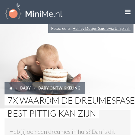

Fotocredits:
Henley Design Studio via Unsplash
ZWANGER WORDEN
ZWANGER
BABY
PEUTER
BABY
BABY ONTWIKKELING
KIND
7X WAAROM DE DREUMESFASE
LIFESTYLE
BEST PITTIG KAN ZIJN
DOEN MET KINDEREN
Heb jij ook een dreumes in huis? Dan is dit
SHOPS