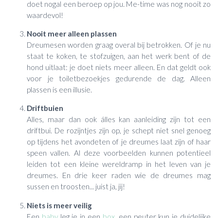
doet nogal een beroep op jou. Me-time was nog nooit zo
waardevol!
Nooit meer alleen plassen
Dreumesen worden graag overal bij betrokken. Of je nu
staat te koken, te stofzuigen, aan het werk bent of de
hond uitlaat: je doet niets meer alleen. En dat geldt ook
voor je toiletbezoekjes gedurende de dag. Alleen
plassen is een illusie.
Driftbuien
Alles, maar dan ook álles kan aanleiding zijn tot een
driftbui. De rozijntjes zijn op, je schept niet snel genoeg
op tijdens het avondeten of je dreumes laat zijn of haar
speen vallen. Al deze voorbeelden kunnen potentieel
leiden tot een kleine wereldramp in het leven van je
dreumes. En drie keer raden wie de dreumes mag
sussen en troosten... juist ja, jij!
Niets is meer veilig
Een
baby
leg je in een
box
, een peuter kun je duidelijke