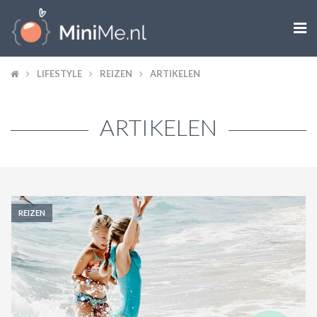

ZWANGER WORDEN
LIFESTYLE
REIZEN
ARTIKELEN
ZWANGER
ARTIKELEN
BABY
PEUTER
KIND
REIZEN
LIFESTYLE
DOEN MET KINDEREN
SHOPS