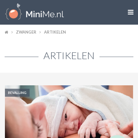

ZWANGER WORDEN
ZWANGER
ARTIKELEN
ZWANGER
ARTIKELEN
BABY
PEUTER
KIND
BEVALLING
LIFESTYLE
DOEN MET KINDEREN
SHOPS