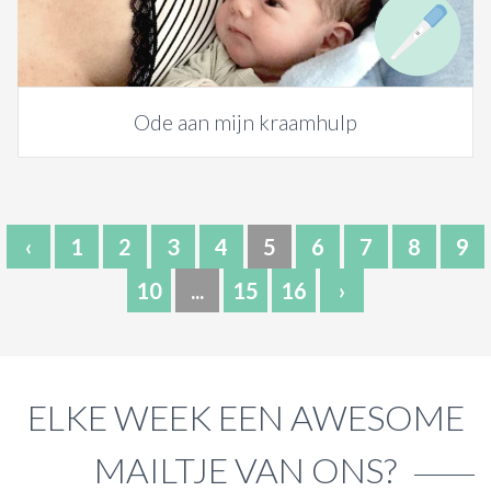
Ode aan mijn kraamhulp
‹
1
2
3
4
5
6
7
8
9
10
...
15
16
›
ELKE WEEK EEN AWESOME
MAILTJE VAN ONS?