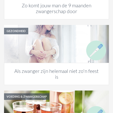
Zo komt jouw man de 9 maanden
zwangerschap door
GEZONDHEID
Als zwanger zijn helemaal niet zo'n feest
is
VOEDING & ZWANGERSCHAP