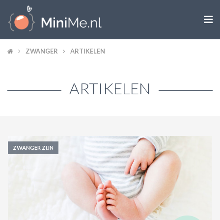

ZWANGER WORDEN
ZWANGER
ARTIKELEN
ZWANGER
ARTIKELEN
BABY
PEUTER
KIND
ZWANGER ZIJN
LIFESTYLE
DOEN MET KINDEREN
SHOPS