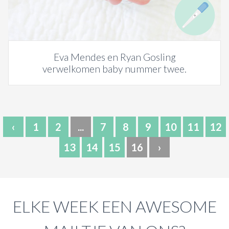
ACTIES & KORTING
Eva Mendes en Ryan Gosling
verwelkomen baby nummer twee.
‹
1
2
...
7
8
9
10
11
12
13
14
15
16
›
ELKE WEEK EEN AWESOME