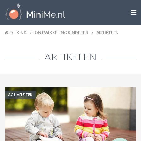

ZWANGER WORDEN
KIND
ONTWIKKELING KINDEREN
ARTIKELEN
ZWANGER
ARTIKELEN
BABY
PEUTER
KIND
ACTIVITEITEN
LIFESTYLE
DOEN MET KINDEREN
SHOPS