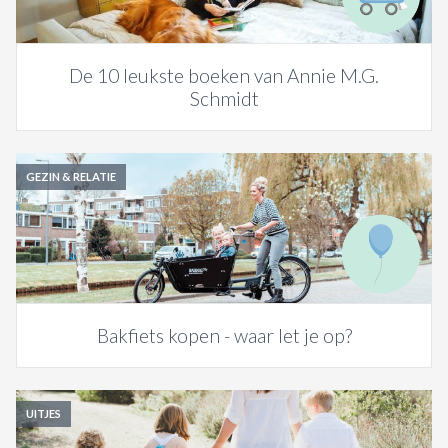
De 10 leukste boeken van Annie M.G.
Schmidt
GEZIN & RELATIE
Bakfiets kopen - waar let je op?
UITJES