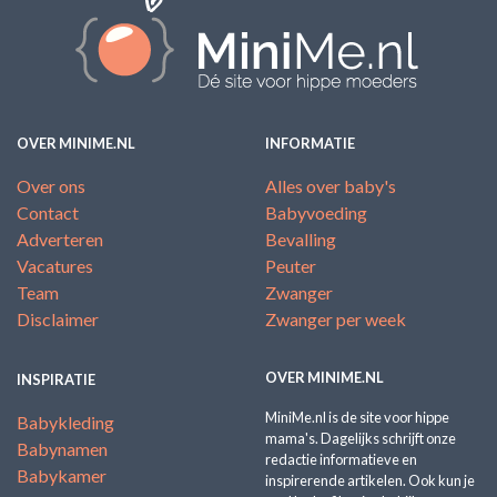
OVER MINIME.NL
INFORMATIE
Over ons
Alles over baby's
Contact
Babyvoeding
Adverteren
Bevalling
Vacatures
Peuter
Team
Zwanger
Disclaimer
Zwanger per week
OVER MINIME.NL
INSPIRATIE
MiniMe.nl is de site voor hippe
Babykleding
mama's. Dagelijks schrijft onze
Babynamen
redactie informatieve en
Babykamer
inspirerende artikelen. Ook kun je