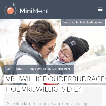

Fotocredits:
Hellofashionblog
ZWANGER WORDEN
ZWANGER
BABY
PEUTER
KIND
ONTWIKKELING KINDEREN
KIND
VRIJWILLIGE OUDERBIJDRAGE
LIFESTYLE
HOE VRIJWILLIG IS DIE?
DOEN MET KINDEREN
Scholen kunnen ouders om een vrijwillige
SHOPS