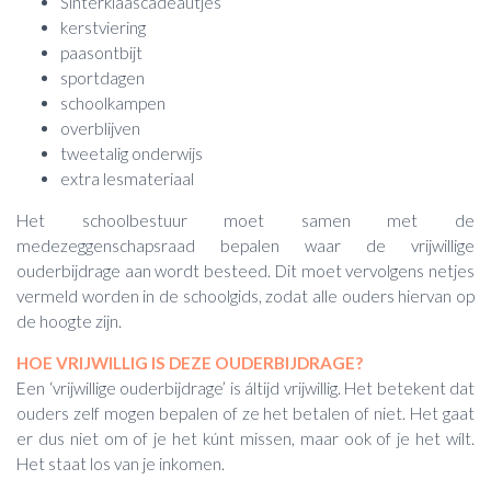
Sinterklaascadeautjes
kerstviering
paasontbijt
sportdagen
schoolkampen
overblijven
tweetalig onderwijs
extra lesmateriaal
Het schoolbestuur moet samen met de
medezeggenschapsraad bepalen waar de vrijwillige
ouderbijdrage aan wordt besteed. Dit moet vervolgens netjes
vermeld worden in de schoolgids, zodat alle ouders hiervan op
de hoogte zijn.
HOE VRIJWILLIG IS DEZE OUDERBIJDRAGE?
Een ‘vrijwillige ouderbijdrage’ is áltijd vrijwillig. Het betekent dat
ouders zelf mogen bepalen of ze het betalen of niet. Het gaat
er dus niet om of je het kúnt missen, maar ook of je het wílt.
Het staat los van je inkomen.