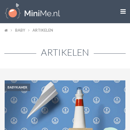

ZWANGER WORDEN
BABY
ARTIKELEN
ZWANGER
ARTIKELEN
BABY
PEUTER
KIND
BABYKAMER
LIFESTYLE
DOEN MET KINDEREN
SHOPS