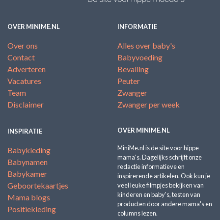
OVER MINIME.NL
INFORMATIE
Over ons
Alles over baby's
Contact
Babyvoeding
Adverteren
Bevalling
Vacatures
Peuter
Team
Zwanger
Disclaimer
Zwanger per week
OVER MINIME.NL
INSPIRATIE
MiniMe.nl is de site voor hippe
Babykleding
mama's. Dagelijks schrijft onze
Babynamen
redactie informatieve en
Babykamer
inspirerende artikelen. Ook kun je
Geboortekaartjes
veel leuke filmpjes bekijken van
kinderen en baby's, testen van
Mama blogs
producten door andere mama's en
Positiekleding
columns lezen.