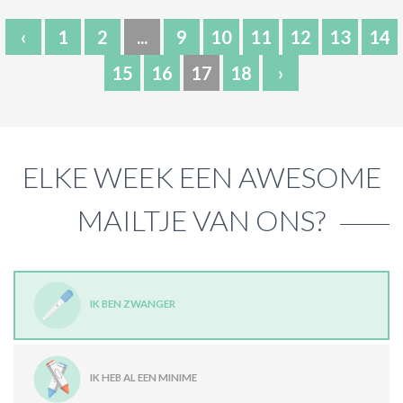
‹
1
2
...
9
10
11
12
13
14
15
16
17
18
›
ELKE WEEK EEN AWESOME
MAILTJE VAN ONS?
IK BEN ZWANGER
IK HEB AL EEN MINIME