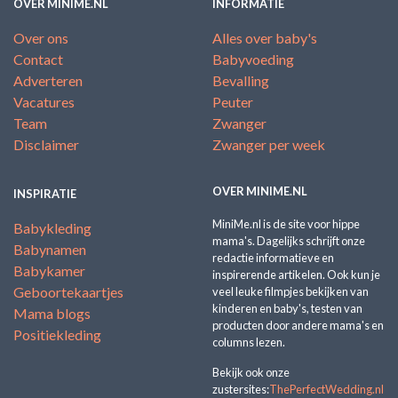
OVER MINIME.NL
INFORMATIE
Over ons
Alles over baby's
Contact
Babyvoeding
Adverteren
Bevalling
Vacatures
Peuter
Team
Zwanger
Disclaimer
Zwanger per week
OVER MINIME.NL
INSPIRATIE
MiniMe.nl is de site voor hippe
Babykleding
mama's. Dagelijks schrijft onze
Babynamen
redactie informatieve en
Babykamer
inspirerende artikelen. Ook kun je
Geboortekaartjes
veel leuke filmpjes bekijken van
kinderen en baby's, testen van
Mama blogs
producten door andere mama's en
Positiekleding
columns lezen.
Bekijk ook onze
zustersites:
ThePerfectWedding.nl