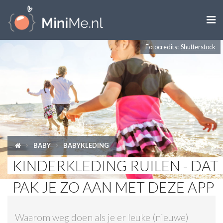

Fotocredits:
Shutterstock
ZWANGER WORDEN
ZWANGER
BABY
PEUTER
BABY
BABYKLEDING
KIND
KINDERKLEDING RUILEN - DAT
LIFESTYLE
PAK JE ZO AAN MET DEZE APP
DOEN MET KINDEREN
Waarom weg doen als je er leuke (nieuwe)
SHOPS