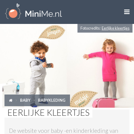

Fotocredits:
Eerlijke kleertjes
ZWANGER WORDEN
ZWANGER
BABY
PEUTER
KIND
BABY
BABYKLEDING
LIFESTYLE
EERLIJKE KLEERTJES
DOEN MET KINDEREN
De website voor baby -en kinderkleding van
SHOPS