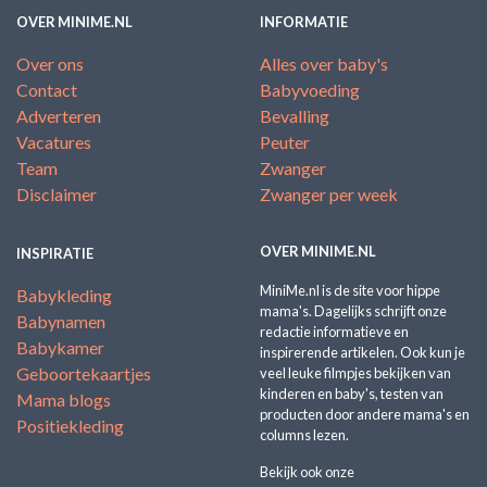
OVER MINIME.NL
INFORMATIE
Over ons
Alles over baby's
Contact
Babyvoeding
Adverteren
Bevalling
Vacatures
Peuter
Team
Zwanger
Disclaimer
Zwanger per week
OVER MINIME.NL
INSPIRATIE
MiniMe.nl is de site voor hippe
Babykleding
mama's. Dagelijks schrijft onze
Babynamen
redactie informatieve en
Babykamer
inspirerende artikelen. Ook kun je
Geboortekaartjes
veel leuke filmpjes bekijken van
kinderen en baby's, testen van
Mama blogs
producten door andere mama's en
Positiekleding
columns lezen.
Bekijk ook onze