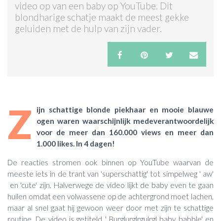
video op van een baby op YouTube. Dit
blondharige schatje maakt de meest gekke
ACTIES & KORTING
geluiden met de hulp van zijn vader.
Z
ijn schattige blonde piekhaar en mooie blauwe
ogen waren waarschijnlijk medeverantwoordelijk
voor de meer dan 160.000 views en meer dan
1.000 likes. In 4 dagen!
De reacties stromen ook binnen op YouTube waarvan de
meeste iets in de trant van 'superschattig' tot simpelweg ' aw'
en 'cute' zijn. Halverwege de video lijkt de baby even te gaan
huilen omdat een volwassene op de achtergrond moet lachen,
maar al snel gaat hij gewoon weer door met zijn te schattige
routine. De video is getiteld ' Burglurglrgulrgl baby babble' en