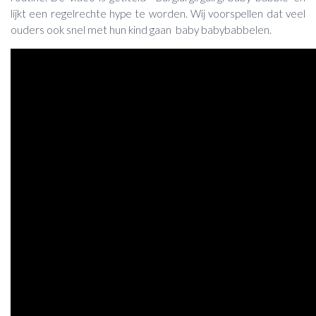
lijkt een regelrechte hype te worden. Wij voorspellen dat veel
ouders ook snel met hun kind gaan baby babybabbelen.