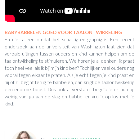
BABYBABBELEN GOED VOOR TAALONTWIKKELING
En niet alleen omdat het schattig en grappig is. Een recent
onderzoek aan de universiteit van Washington laat zien dat
verbale uitingen tussen ouders en kind kunnen helpen om de
taalontwikkeling te stimuleren. We horen je al denken: ik praat
toch heel veel als ik bij mijn kind ben? Toch lijken veel ouders nog
vooral tegen elkaar te praten. Als je echt tegen je kind praat en
hij of zij begint terug te babbelen, dan krijgt de taalontwikkeling
een enorme boost. Dus ook al versta of begrijp je er nu nog
weinig van, ga aan de slag en babbel er vrolijk op los met je
kind!