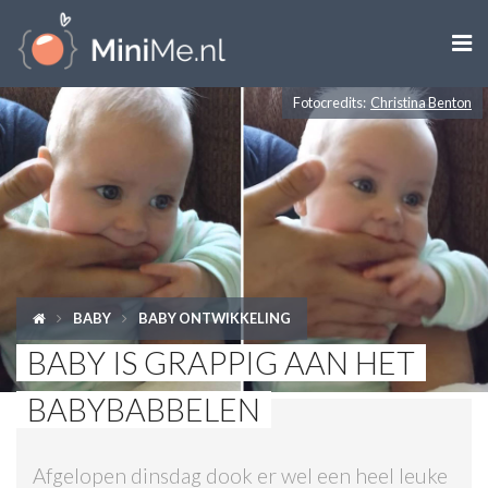

Fotocredits:
Christina Benton
ZWANGER WORDEN
ZWANGER
BABY
PEUTER
BABY
BABY ONTWIKKELING
KIND
BABY IS GRAPPIG AAN HET
LIFESTYLE
BABYBABBELEN
DOEN MET KINDEREN
Afgelopen dinsdag dook er wel een heel leuke
SHOPS