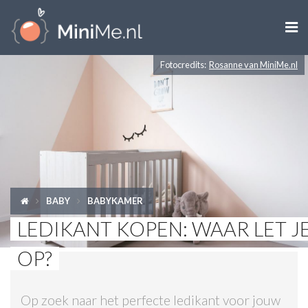

Fotocredits:
Rosanne van MiniMe.nl
ZWANGER WORDEN
ZWANGER
BABY
PEUTER
BABY
BABYKAMER
KIND
LEDIKANT KOPEN: WAAR LET J
LIFESTYLE
OP?
DOEN MET KINDEREN
Op zoek naar het perfecte ledikant voor jouw
SHOPS