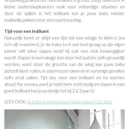
simpelweg praktischer: een ledikant is groter, zorgt daardoor in
kleine ouderslaapkamers vaak voor onhandige situaties en
door de spijlen in het ledikant kun je jouw baby minder
makkelijk pakken voor een nachtvoeding.
Tijd voor een ledikant
Natuurlijk komt er altijd een tijd dat een wiegje te klein is (na
zo’n vijf maanden), je de baby toch wel heel graag op zijn eigen
kamer wilt laten slapen en/of hij ook een stuk beweeglijker
wordt. Slapen in een wiegje kan door het laatste zelfs gevaarlijk
worden, want door de grootte van de wieg kan jouw baby
zichzelf klem rollen, in ademnood raken en in sommige gevallen
zelfs eruit vallen. Tijd dus voor een ledikant en no worries
about the money, want je hebt hem echt nodig en slapen in een
goed ledikant kan jouw kindje tot hij 2 à 3 jaar is!
LEES OOK:
Je baby in eigen kamer laten slapen | De tips!