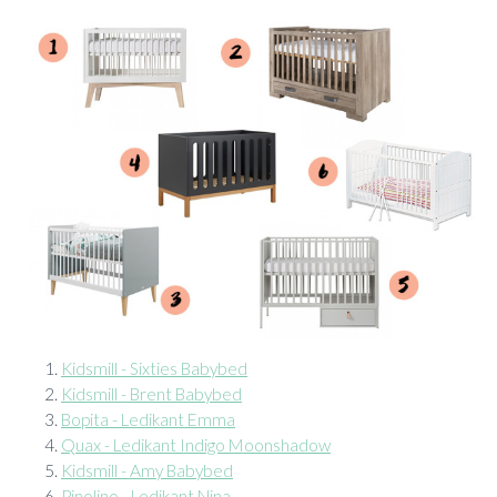
Kidsmill - Sixties Babybed
Kidsmill - Brent Babybed
Bopita - Ledikant Emma
Quax - Ledikant Indigo Moonshadow
Kidsmill - Amy Babybed
Pinolino - Ledikant Nina