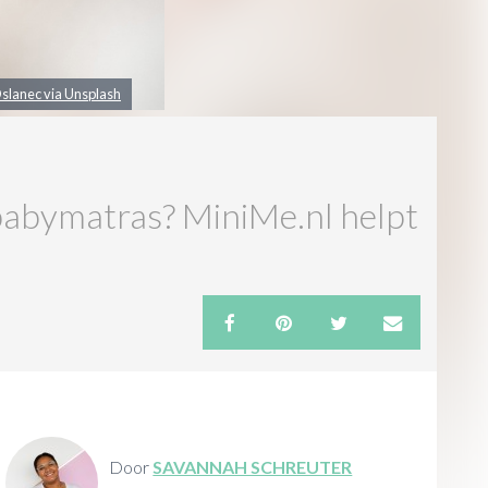
slanec via Unsplash
 babymatras? MiniMe.nl helpt
Door
SAVANNAH SCHREUTER