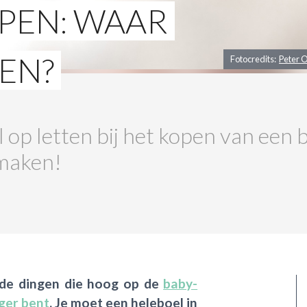
PEN: WAAR
TEN?
Fotocredits:
Peter O
 op letten bij het kopen van een
 maken!
 de dingen die hoog op de
baby-
ger bent
. Je moet een heleboel in