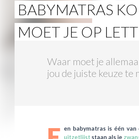
BABYMATRAS KO
MOET JE OP LET
Waar moet je allemaal
jou de juiste keuze te
E
en babymatras is één van
uitzetlijst
staan als je
zwan