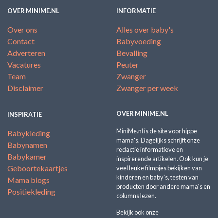
OVER MINIME.NL
INFORMATIE
Over ons
Alles over baby's
Contact
Babyvoeding
Adverteren
Bevalling
Vacatures
Peuter
Team
Zwanger
Disclaimer
Zwanger per week
OVER MINIME.NL
INSPIRATIE
MiniMe.nl is de site voor hippe
Babykleding
mama's. Dagelijks schrijft onze
Babynamen
redactie informatieve en
Babykamer
inspirerende artikelen. Ook kun je
Geboortekaartjes
veel leuke filmpjes bekijken van
kinderen en baby's, testen van
Mama blogs
producten door andere mama's en
Positiekleding
columns lezen.
Bekijk ook onze