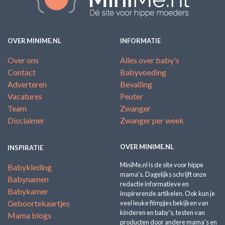
OVER MINIME.NL
INFORMATIE
Over ons
Alles over baby's
Contact
Babyvoeding
Adverteren
Bevalling
Vacatures
Peuter
Team
Zwanger
Disclaimer
Zwanger per week
OVER MINIME.NL
INSPIRATIE
MiniMe.nl is de site voor hippe
Babykleding
mama's. Dagelijks schrijft onze
Babynamen
redactie informatieve en
Babykamer
inspirerende artikelen. Ook kun je
Geboortekaartjes
veel leuke filmpjes bekijken van
kinderen en baby's, testen van
Mama blogs
producten door andere mama's en