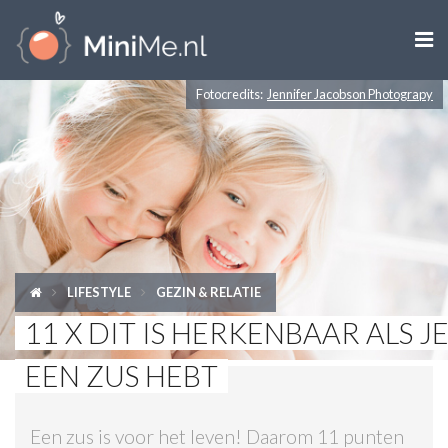

Fotocredits:
Jennifer Jacobson Photograpy
ZWANGER WORDEN
ZWANGER
BABY
PEUTER
LIFESTYLE
GEZIN & RELATIE
KIND
11 X DIT IS HERKENBAAR ALS J
LIFESTYLE
EEN ZUS HEBT
DOEN MET KINDEREN
Een zus is voor het leven! Daarom 11 punten
SHOPS