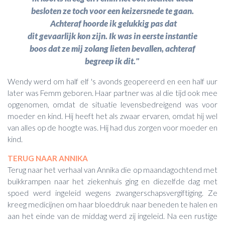
besloten ze toch voor een keizersnede te gaan.
Achteraf hoorde ik gelukkig pas dat
dit gevaarlijk kon zijn. Ik was in eerste instantie
boos dat ze mij zolang lieten bevallen, achteraf
begreep ik dit."
Wendy werd om half elf 's avonds geopereerd en een half uur
later was Femm geboren. Haar p
artner was al die tijd ook mee
opgenomen, o
mdat de situatie levensbedreigend was voor
moeder en kind. Hij heeft het als zwaar ervaren, omdat hij wel
van alles op de hoogte was. Hij had dus zorgen voor moeder en
kind.
TERUG NAAR ANNIKA
Terug naar het verhaal van Annika die op maandagochtend met
buikkrampen naar het ziekenhuis ging en diezelfde dag met
spoed werd ingeleid wegens zwangerschapsvergiftiging. Ze
kreeg medicijnen om haar bloeddruk naar beneden te halen en
aan het einde van de middag werd zij ingeleid. Na een rustige