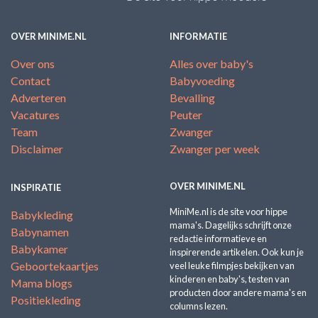
OVER MINIME.NL
INFORMATIE
Over ons
Alles over baby's
Contact
Babyvoeding
Adverteren
Bevalling
Vacatures
Peuter
Team
Zwanger
Disclaimer
Zwanger per week
OVER MINIME.NL
INSPIRATIE
MiniMe.nl is de site voor hippe
Babykleding
mama's. Dagelijks schrijft onze
Babynamen
redactie informatieve en
Babykamer
inspirerende artikelen. Ook kun je
Geboortekaartjes
veel leuke filmpjes bekijken van
kinderen en baby's, testen van
Mama blogs
producten door andere mama's en
Positiekleding
columns lezen.