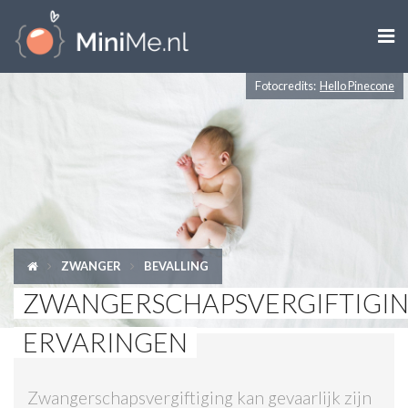

Fotocredits:
Hello Pinecone
ZWANGER WORDEN
ZWANGER
BABY
PEUTER
ZWANGER
BEVALLING
KIND
ZWANGERSCHAPSVERGIFTIGI
LIFESTYLE
ERVARINGEN
DOEN MET KINDEREN
Zwangerschapsvergiftiging kan gevaarlijk zijn
SHOPS