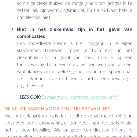
sommige ziekenhuizen de mogelijkheid om lachgas in te
zetten als pijnbestrijdingsmiddel. En thuis? Daar heb je
dat allemaal niet.
Niet in het ziekenhuis zijn in het geval van
complicaties
Een spoedkeizersnede is niet mogelijk in je eigen
slaapkamer. Daarvoor moet je toch echt in het
ziekenhuis zijn. In geval van nood ben je bij een
thuisbevalling toch een stap verder weg van artsen.
Ambulances zijn er gelukkig snel, maar met spoed naar
het ziekenhuis moeten tijdens of net na een bevalling is
erg stressvol.
LEES OOK:
Bevallingstas klaarzetten: wat moet erin?
DE KEUZE MAKEN VOOR EEN THUISBEVALLING
Wat het belangrijkste is, is dat je zelf de keuze maakt. Of je nu
kiest voor een thuisbevalling of een bevalling in het ziekenhuis:
het is jouw bevalling. Als er geen complicaties tijdens je
zwangerschap zijn en er geen medische reden is waarom je in