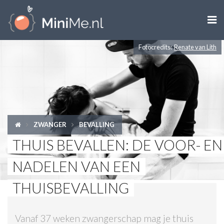

Fotocredits:
Renate van Lith
ZWANGER WORDEN
ZWANGER
BABY
ZWANGER
BEVALLING
PEUTER
THUIS BEVALLEN: DE VOOR- EN
KIND
NADELEN VAN EEN
LIFESTYLE
THUISBEVALLING
DOEN MET KINDEREN
Vanaf 37 weken zwangerschap mag je thuis
SHOPS