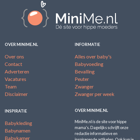
OVER MINIME.NL
INFORMATIE
Over ons
Alles over baby's
Contact
Babyvoeding
Adverteren
Bevalling
Vacatures
Peuter
Team
Zwanger
Disclaimer
Zwanger per week
OVER MINIME.NL
INSPIRATIE
MiniMe.nl is de site voor hippe
Babykleding
mama's. Dagelijks schrijft onze
Babynamen
redactie informatieve en
Babykamer
inspirerende artikelen. Ook kun je