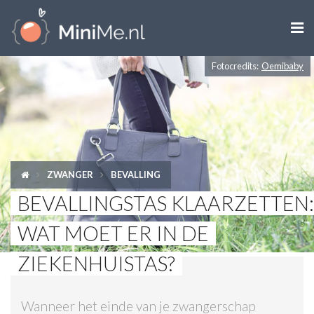

Fotocredits:
Oemibaby
ZWANGER WORDEN
ZWANGER
BABY
ZWANGER
BEVALLING
PEUTER
BEVALLINGSTAS KLAARZETTEN:
KIND
WAT MOET ER IN DE
LIFESTYLE
ZIEKENHUISTAS?
DOEN MET KINDEREN
Wanneer het einde van je zwangerschap
SHOPS