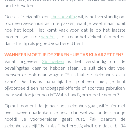
om te bevallen.
Ook als je eigenlijk een
thuisbevalling
wil, is het verstandig om
toch een ziekenhuistas in te pakken, want je weet maar nooit
hoe het loopt. Het komt vaak voor dat je op het laatste
moment (vol in de
weeën
...) toch naar het ziekenhuis moet en
dan is het fijn als je goed voorbereid bent!
WANNEER MOET JE DE ZIEKENHUISTAS KLAARZETTEN?
Vanaf ongeveer
36 weken
is het verstandig om de
bevallingstas klaar te hebben staan. Je zult zien dat veel
mensen er ook naar vragen: "En, staat de ziekenhuistas al
klaar?" Die tas is natuurlijk het probleem niet, je kunt
bijvoorbeeld een handbagagekoffertje of sporttas gebruiken,
maar wat doe je er nou in? Wat is handig om mee te nemen?
Op het moment dat je naar het ziekenhuis gaat, wil je hier niet
over hoeven nadenken. Je hebt dan wel wat anders aan je
hoofd! Je voorbereiden geeft rust. Pak daarom de
ziekenhuistas bijtijds in. Als jij het prettig vindt om dat al bij 34