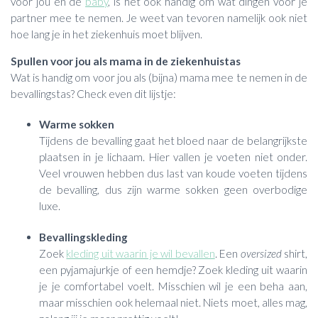
voor jou en de
baby
, is het ook handig om wat dingen voor je
partner mee te nemen. Je weet van tevoren namelijk ook niet
hoe lang je in het ziekenhuis moet blijven.
Spullen voor jou als mama in de ziekenhuistas
Wat is handig om voor jou als (bijna) mama mee te nemen in de
bevallingstas? Check even dit lijstje:
Warme sokken
Tijdens de bevalling gaat het bloed naar de belangrijkste
plaatsen in je lichaam. Hier vallen je voeten niet onder.
Veel vrouwen hebben dus last van koude voeten tijdens
de bevalling, dus zijn warme sokken geen overbodige
luxe.
Bevallingskleding
Zoek
kleding uit waarin je wil bevallen
. Een
oversized
shirt,
een pyjamajurkje of een hemdje? Zoek kleding uit waarin
je je comfortabel voelt. Misschien wil je een beha aan,
maar misschien ook helemaal niet. Niets moet, alles mag,