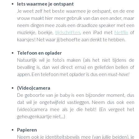
Iets waarmee je ontspant
Je weet zelf het beste waarmee je ontspant, en de ene
vrouw maakt hier meer gebruik van dan een ander, maar
neem dingen mee zoals een draadloze speaker met een
muziekje, boekje,
tijdschriften
, een iPad met
Netflix
of
kaarsjes! Net waar jij behoefte aan denkt te hebben.
Telefoon en oplader
Natuurlijk wil je foto’s maken (als het niet tijdens de
bevalling is, dan wel direct erna) en geliefden bellen of
appen. Een telefoon met oplader is dus een
must-have!
(Video)camera
De geboorte van je baby is een bijzonder moment, dus
dat wil je ongetwijfeld vastleggen. Neem dus ook een
(video)camera mee als je die hebt! (En vergeet het
geheugenkaartje niet...)
Papieren
Neem ook je identiteitsbewijs mee (van jullie beiden), je