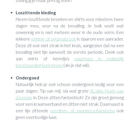
zolang jij je maar prettig voelt!
Loszittende kleding
Neem loszittende broeken en shirts voor minstens twee
dagen mee, voor na de bevalling. Je buik voelt wat
onwennig en is niet meteen weer in de oude vorm. Een
lekkere
jogging- of pyjamabroek
is daarom een aanrader.
Deze zit ook niet strak in het kruis, aangezien dat na een
bevalling niet fijn aanvoelt de eerste periode. Denk ook
aan shirts of hemdjes
waarmee je makkelijk
borstvoeding kunt geven
(als je dat wil).
Ondergoed
Natuurlijk heb je ook schoon ondergoed nodig voor een
paar dagen. Tip van mij: sla wat grote
XL-slips Mady van
Zeeman
in. Deze zitten fantastisch! Ze zijn groot genoeg
voor een kraamverband en zitten niet strak. Daarnaast is
een fijn zittende
voedings- of zwangerschapsbeha
ook
geen overbodige luxe.