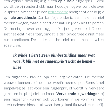
een vaginale bevalling krijg je een
epidurale
ruggenprik. Hierbij
wordt de pijn onderdrukt, maar houdt je nog wel controle over
je spieren. Wanneer je een
keizersnede
nodig hebt dan krijg je
spinale anesthesie
. Dan kun je je onderlichaam helemaal niet
meer bewegen, maar je hoeft dan natuurlijk ook niet te persen.
De meningen over een ruggenprik zijn erg verdeeld. De een
ziet het echt niet zitten, omdat je dan bijvoorbeeld niet meer
kunt rondlopen. De ander zou het niet meer zonder willen,
zoals Elise.
Ik wilde t liefst geen pijnbestrijding maar wat
was ik blij met de ruggenprik!! Echt de hemel -
Elise
Een ruggenprik kan de pijn heel erg verlichten. De meeste
vrouwen kunnen zelfs door de weeën heen slapen. Soms is het
simpelweg te laat voor een ruggenprik, of wordt hij verkeerd
gezet en helpt hij niet optimaal.
Vervelende bijwerkingen
bij
een ruggenprik kunnen ook voorkomen in de vorm van een
sterk dalende bloeddruk waardoor je kunt flauwvallen, moeilijk