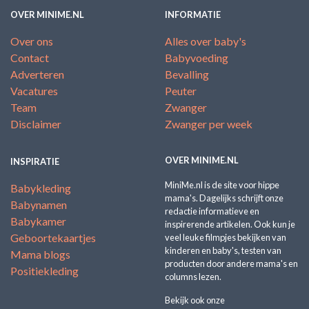
OVER MINIME.NL
INFORMATIE
Over ons
Alles over baby's
Contact
Babyvoeding
Adverteren
Bevalling
Vacatures
Peuter
Team
Zwanger
Disclaimer
Zwanger per week
OVER MINIME.NL
INSPIRATIE
MiniMe.nl is de site voor hippe
Babykleding
mama's. Dagelijks schrijft onze
Babynamen
redactie informatieve en
Babykamer
inspirerende artikelen. Ook kun je
Geboortekaartjes
veel leuke filmpjes bekijken van
kinderen en baby's, testen van
Mama blogs
producten door andere mama's en
Positiekleding
columns lezen.
Bekijk ook onze