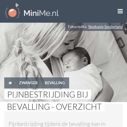

Fotocredits:
Stephanie Sunderland
ZWANGER WORDEN
ZWANGER
BABY
PEUTER
ZWANGER
BEVALLING
KIND
PIJNBESTRIJDING BIJ
LIFESTYLE
BEVALLING - OVERZICHT
DOEN MET KINDEREN
Pijnbestrijding tijdens de bevalling kan in
SHOPS