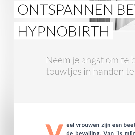
ONTSPANNEN BE
HYPNOBIRTH
Neem je angst om te 
touwtjes in handen te 
V
eel vrouwen zijn een beet
de bevalling. Van 'Is mij