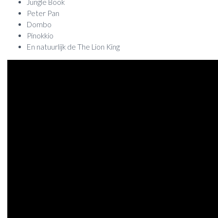
Jungle Book
Peter Pan
Dombo
Pinokkio
En natuurlijk de The Lion King