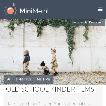

Fotocredits:
Kowaleen
ZWANGER WORDEN
ZWANGER
BABY
PEUTER
KIND
LIFESTYLE
ME-TIME
LIFESTYLE
OLD SCHOOL KINDERFILMS
DOEN MET KINDEREN
Tarzan, de Lion King en Annie; allemaal old
SHOPS