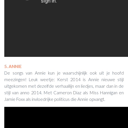
5. ANNIE
De songs van Annie kun je waarschijnlijk ook uit je hoofd
meezingen! Leuk weetje: Kerst 2014 is Annie nieuwe stijl
uitgekomen met dezelfde verhaallijn en liedjes, maar dan in de
stijl van anno 2014. Met Cameron Diaz als Miss Hannigan en
Jamie Foxx als invloedrijke politicus die Annie opvangt.