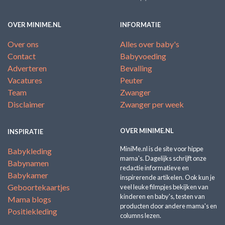
OVER MINIME.NL
INFORMATIE
Over ons
Alles over baby's
Contact
Babyvoeding
Adverteren
Bevalling
Vacatures
Peuter
Team
Zwanger
Disclaimer
Zwanger per week
OVER MINIME.NL
INSPIRATIE
MiniMe.nl is de site voor hippe
Babykleding
mama's. Dagelijks schrijft onze
Babynamen
redactie informatieve en
Babykamer
inspirerende artikelen. Ook kun je
Geboortekaartjes
veel leuke filmpjes bekijken van
kinderen en baby's, testen van
Mama blogs
producten door andere mama's en
Positiekleding
columns lezen.