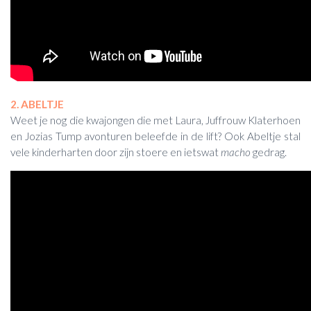
2. ABELTJE
Weet je nog die kwajongen die met Laura, Juffrouw Klaterhoen
en Jozias Tump avonturen beleefde in de lift? Ook Abeltje stal
vele kinderharten door zijn stoere en ietswat
macho
gedrag.