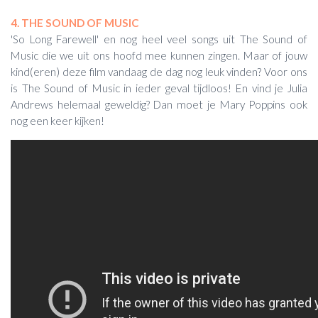
4. THE SOUND OF MUSIC
'So Long Farewell' en nog heel veel songs uit The Sound of
Music die we uit ons hoofd mee kunnen zingen. Maar of jouw
kind(eren) deze film vandaag de dag nog leuk vinden? Voor ons
is The Sound of Music in ieder geval tijdloos! En vind je Julia
Andrews helemaal geweldig? Dan moet je Mary Poppins ook
nog een keer kijken!