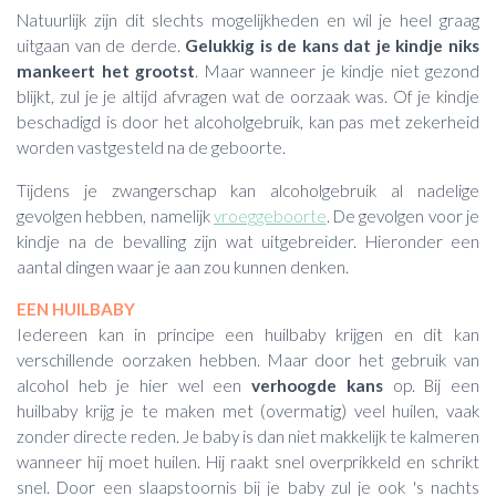
Natuurlijk zijn dit slechts mogelijkheden en wil je heel graag
uitgaan van de derde.
Gelukkig is de kans dat je kindje niks
mankeert het grootst
. Maar wanneer je kindje niet gezond
blijkt, zul je je altijd afvragen wat de oorzaak was. Of je kindje
beschadigd is door het alcoholgebruik, kan pas met zekerheid
worden vastgesteld na de geboorte.
Tijdens je zwangerschap kan alcoholgebruik al nadelige
gevolgen hebben, namelijk
vroeggeboorte
. De gevolgen voor je
kindje na de bevalling zijn wat uitgebreider. Hieronder een
aantal dingen waar je aan zou kunnen denken.
EEN HUILBABY
Iedereen kan in principe een huilbaby krijgen en dit kan
verschillende oorzaken hebben. Maar door het gebruik van
alcohol heb je hier wel een
verhoogde kans
op. Bij een
huilbaby krijg je te maken met (overmatig) veel huilen, vaak
zonder directe reden. Je baby is dan niet makkelijk te kalmeren
wanneer hij moet huilen. Hij raakt snel overprikkeld en schrikt
snel. Door een slaapstoornis bij je baby zul je ook 's nachts