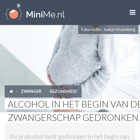

Fotocredits: Joukje Vissenberg
ZWANGER WORDEN
ZWANGER
BABY
PEUTER
ZWANGER
GEZONDHEID
KIND
ALCOHOL IN HET BEGIN VAN D
LIFESTYLE
ZWANGERSCHAP GEDRONKEN
DOEN MET KINDEREN
Als je alcohol hebt gedronken in het begin van
SHOPS