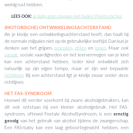
weinig rust hebben.
LEES OOK:
Je baby laten stoppen met huilen? Praktische tips
(MOTORISCHE) ONTWIKKELINGSACHTERSTAND
Als je kindje een ontwikkelingsachterstand heeft, dan haalt hij
de normale mijlpalen niet op de gebruikelijke leeftijd. Dan kun je
denken aan het grijpen,
omrollen
,
zitten
en
lopen
. Maar ook
spraak
, sociale vaardigheden en het leervermogen van je kind
kan een achterstand hebben. Ieder kind ontwikkelt zich
natuurlijk op zijn eigen tempo, maar er zijn wel bepaalde
richtlijnen
. Bij een achterstand ligt je kindje zwaar onder deze
richtlijnen.
HET FAS-SYNDROOM
Hoewel dit eerder voorkomt bij zware alcoholgebruikers, kan
dit ook ontstaan bij een kleiner alcoholgebruik. Het FAS-
syndroom, oftewel Foetale AlcoholSyndroom, is een
ernstig
gevolg
van het gebruik van alcohol tijdens de zwangerschap.
Een FAS-baby kan een laag geboortegewicht hebben, een