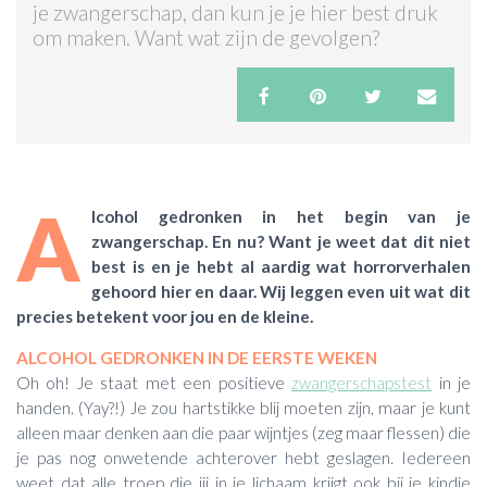
je zwangerschap, dan kun je je hier best druk
om maken. Want wat zijn de gevolgen?
ACTIES & KORTING
A
lcohol gedronken in het begin van je
zwangerschap. En nu? Want je weet dat dit niet
best is en je hebt al aardig wat horrorverhalen
gehoord hier en daar. Wij leggen even uit wat dit
precies betekent voor jou en de kleine.
ALCOHOL GEDRONKEN IN DE EERSTE WEKEN
Oh oh! Je staat met een positieve
zwangerschapstest
in je
handen. (Yay?!) Je zou hartstikke blij moeten zijn, maar je kunt
alleen maar denken aan die paar wijntjes (zeg maar flessen) die
je pas nog onwetende achterover hebt geslagen. Iedereen
weet dat alle troep die jij in je lichaam krijgt ook bij je kindje