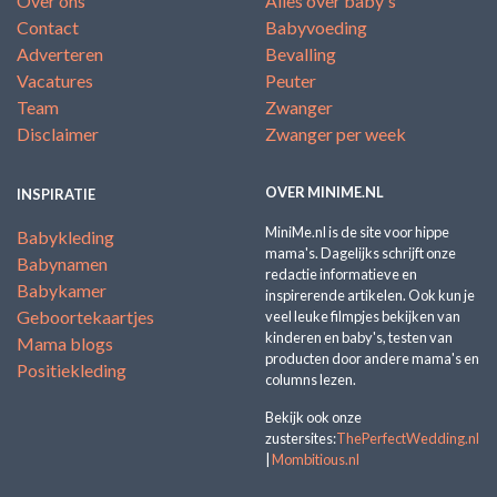
Over ons
Alles over baby's
Contact
Babyvoeding
Adverteren
Bevalling
Vacatures
Peuter
Team
Zwanger
Disclaimer
Zwanger per week
OVER MINIME.NL
INSPIRATIE
MiniMe.nl is de site voor hippe
Babykleding
mama's. Dagelijks schrijft onze
Babynamen
redactie informatieve en
Babykamer
inspirerende artikelen. Ook kun je
Geboortekaartjes
veel leuke filmpjes bekijken van
kinderen en baby's, testen van
Mama blogs
producten door andere mama's en
Positiekleding
columns lezen.
Bekijk ook onze
zustersites:
ThePerfectWedding.nl
|
Mombitious.nl