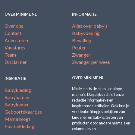
OVER MINIME.NL
INFORMATIE
Over ons
Alles over baby's
Contact
Babyvoeding
Adverteren
Bevalling
Vacatures
Peuter
Team
Zwanger
Disclaimer
Zwanger per week
OVER MINIME.NL
INSPIRATIE
MiniMe.nl is de site voor hippe
Babykleding
mama's. Dagelijks schrijft onze
Babynamen
redactie informatieve en
Babykamer
inspirerende artikelen. Ook kun je
Geboortekaartjes
veel leuke filmpjes bekijken van
kinderen en baby's, testen van
Mama blogs
producten door andere mama's en
Positiekleding
columns lezen.