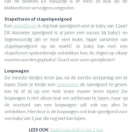
van de blokken. En natuurlijk is er niets zo leuk als de
blokkentoren vervolgens omgooien.
Stapeltoren of stapelspeelgoed
Een
stapeltoren
is erg leuk speelgoed voor je baby van 1 jaar!
Dit klassieke speelgoed is al jaren een succes bij baby’s en
tegenwoordig zijn er heel veel leuke, hippe varianten van
stapelspeelgoed op de markt! Je baby kan met een
stapeltoren spelenderwijs ontdekken hoe de ringen op elkaar
moeten worden geplaatst. Goed voor uren speelplezier!
Loopwagen
De meeste kindjes leren pas na de eerste verjaardag om te
lopen. Door je kindje een
loopwagen
als speelgoed te geven,
kan hij of zij op een hele leuke manier leren lopen! De
loopwagen is niet alleen leuk om achteraan te lopen, maar op
de voorkant van een loopwagen valt ook van alles te
ontdekken. Hierdoor is de loopwagen ook leuk speelgoed voor
een baby van 1 jaar die nog niet kan lopen.
LEES OOK
:
Kado's voor baby's van 1 jaar