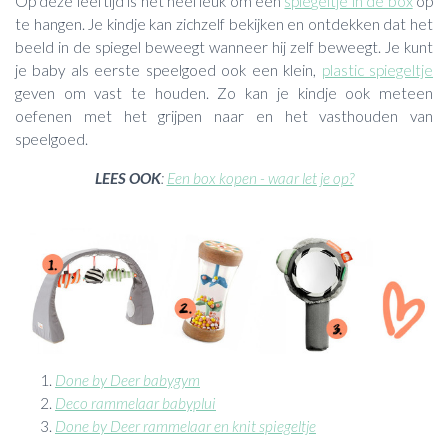
Op deze leeftijd is het heel leuk om een
spiegeltje in de box
op
te hangen. Je kindje kan zichzelf bekijken en ontdekken dat het
beeld in de spiegel beweegt wanneer hij zelf beweegt. Je kunt
je baby als eerste speelgoed ook een klein,
plastic spiegeltje
geven om vast te houden. Zo kan je kindje ook meteen
oefenen met het grijpen naar en het vasthouden van
speelgoed.
LEES OOK
:
Een box kopen - waar let je op?
Done by Deer babygym
Deco rammelaar babyplui
Done by Deer rammelaar en knit spiegeltje