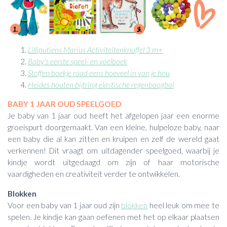
Lilliputiens Marius Activiteitenknuffel 3 m+
Baby's eerste speel- en voelboek
Stoffen boekje raad eens hoeveel in van je hou
Heides houten bijtring elastische regenboogbal
BABY 1 JAAR OUD SPEELGOED
Je baby van 1 jaar oud heeft het afgelopen jaar een enorme
groeispurt doorgemaakt. Van een kleine, hulpeloze baby, naar
een baby die al kan zitten en kruipen en zelf de wereld gaat
verkennen! Dit vraagt om uitdagender speelgoed, waarbij je
kindje wordt uitgedaagd om zijn of haar motorische
vaardigheden en creativiteit verder te ontwikkelen.
Blokken
Voor een baby van 1 jaar oud zijn
blokken
heel leuk om mee te
spelen. Je kindje kan gaan oefenen met het op elkaar plaatsen