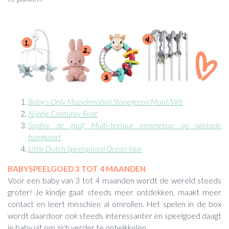
Baby’s Only Muziekmobiel Stonegreen/Munt/Wit
Nijntje Corduroy Roze
Sophie de giraf Multi-textuur rammelaar op wit/rode
hangkaart
Little Dutch Speelspiraal Ocean blue
BABYSPEELGOED 3 TOT 4 MAANDEN
Voor een baby van 3 tot 4 maanden wordt de wereld steeds
groter! Je kindje gaat steeds meer ontdekken, maakt meer
contact en leert misschien al omrollen. Het spelen in de box
wordt daardoor ook steeds interessanter en speelgoed daagt
je baby uit om zich verder te ontwikkelen.