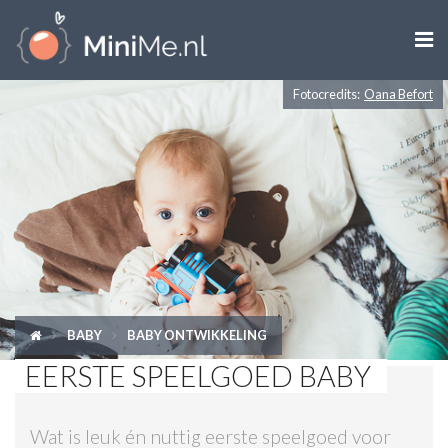

Fotocredits:
Oana Befort
ZWANGER WORDEN
ZWANGER
BABY
PEUTER
KIND
BABY
BABY ONTWIKKELING
LIFESTYLE
EERSTE SPEELGOED BABY
DOEN MET KINDEREN
Wat is leuk én nuttig eerste speelgoed voor
SHOPS