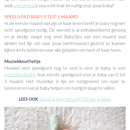
welk
speelgoed
is nou echt leuk én nuttig voor jouw baby?
SPEELGOED BABY 0 TOT 1 MAAND
In de eerste maand van zijn of haar leven heeft je baby nog niet
echt speelgoed nodig. De wereld is al indrukwekkend genoeg
en je kindje slaapt nog veel. Baby’tjes van een maand oud
vinden het fijn om naar jouw (vertrouwde) gezicht te kunnen
kijken en te luisteren naar alle geluiden om hem of haar heen.
Muziekknuffeltje
Hoewel veel speelgoed nog te veel is voor je baby, is een
muziekknuffeltje
leuk eerste speelgoed voor je baby van 0 tot
1 maand. Het muziekje is fijn en rustgevend om naar te
luisteren en kan je baby helpen om rustig in slaap te vallen.
LEES OOK
:
Slaapt je baby onrustig? Dit kun je doen!