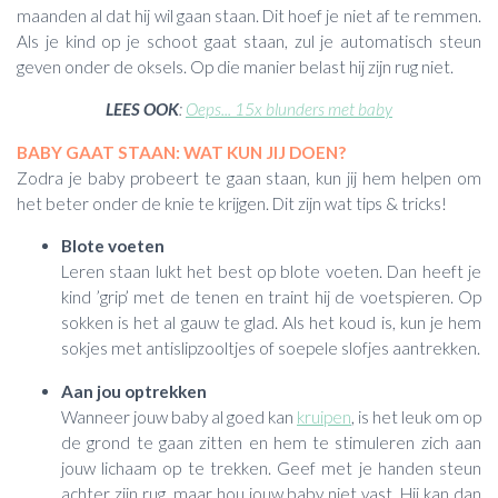
maanden al dat hij wil gaan staan. Dit hoef je niet af te remmen.
Als je kind op je schoot gaat staan, zul je automatisch steun
geven onder de oksels. Op die manier belast hij zijn rug niet.
LEES OOK
:
Oeps... 15x blunders met baby
BABY GAAT STAAN: WAT KUN JIJ DOEN?
Zodra je baby probeert te gaan staan, kun jij hem helpen om
het beter onder de knie te krijgen. Dit zijn wat tips & tricks!
Blote voeten
Leren staan lukt het best op blote voeten. Dan heeft je
kind ’grip’ met de tenen en traint hij de voetspieren. Op
sokken is het al gauw te glad. Als het koud is, kun je hem
sokjes met antislipzooltjes of soepele slofjes aantrekken.
Aan jou optrekken
Wanneer jouw baby al goed kan
kruipen
, is het leuk om op
de grond te gaan zitten en hem te stimuleren zich aan
jouw lichaam op te trekken. Geef met je handen steun
achter zijn rug, maar hou jouw baby niet vast. Hij kan dan