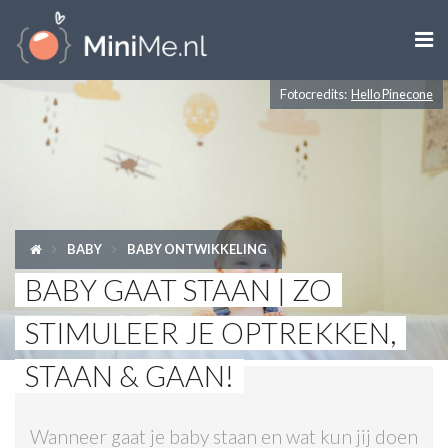

Fotocredits:
Hello Pinecone
ZWANGER WORDEN
ZWANGER
BABY
BABY
BABY ONTWIKKELING
PEUTER
BABY GAAT STAAN | ZO
KIND
STIMULEER JE OPTREKKEN,
LIFESTYLE
STAAN & GAAN!
DOEN MET KINDEREN
Wanneer gaat je baby staan en wat kun jij doen
SHOPS