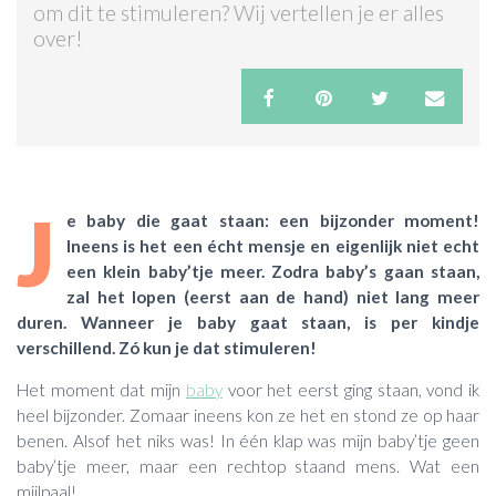
om dit te stimuleren? Wij vertellen je er alles
over!
ACTIES & KORTING
J
e baby die gaat staan: een bijzonder moment!
Ineens is het een écht mensje en eigenlijk niet echt
een klein baby’tje meer. Zodra baby’s gaan staan,
zal het lopen (eerst aan de hand) niet lang meer
duren. Wanneer je baby gaat staan, is per kindje
verschillend. Zó kun je dat stimuleren!
Het moment dat mijn
baby
voor het eerst ging staan, vond ik
heel bijzonder. Zomaar ineens kon ze het en stond ze op haar
benen. Alsof het niks was! In één klap was mijn baby’tje geen
baby’tje meer, maar een rechtop staand mens. Wat een
mijlpaal!