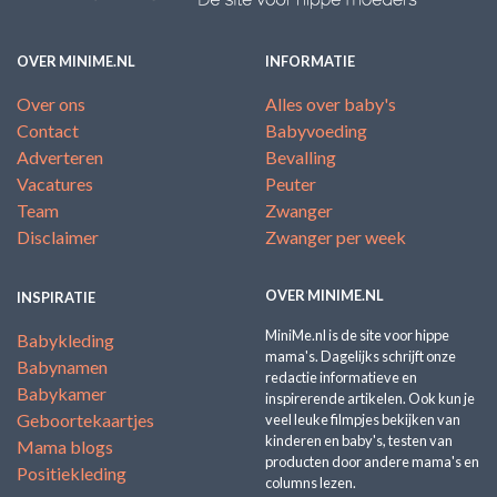
OVER MINIME.NL
INFORMATIE
Over ons
Alles over baby's
Contact
Babyvoeding
Adverteren
Bevalling
Vacatures
Peuter
Team
Zwanger
Disclaimer
Zwanger per week
OVER MINIME.NL
INSPIRATIE
MiniMe.nl is de site voor hippe
Babykleding
mama's. Dagelijks schrijft onze
Babynamen
redactie informatieve en
Babykamer
inspirerende artikelen. Ook kun je
Geboortekaartjes
veel leuke filmpjes bekijken van
kinderen en baby's, testen van
Mama blogs
producten door andere mama's en
Positiekleding
columns lezen.