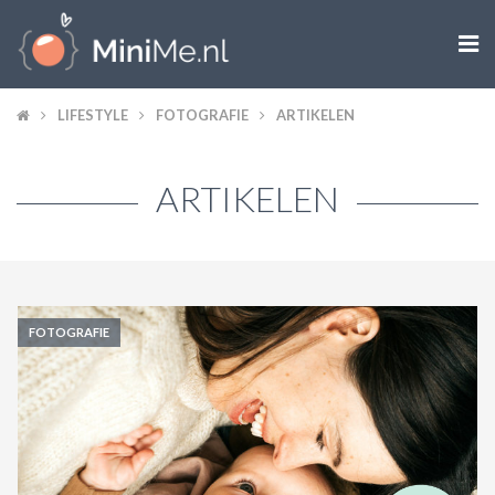

ZWANGER WORDEN
LIFESTYLE
FOTOGRAFIE
ARTIKELEN
ZWANGER
ARTIKELEN
BABY
PEUTER
KIND
FOTOGRAFIE
LIFESTYLE
DOEN MET KINDEREN
SHOPS