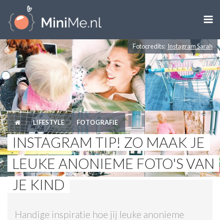

Fotocredits:
Instagram Sarah
ZWANGER WORDEN
ZWANGER
BABY
LIFESTYLE
FOTOGRAFIE
PEUTER
INSTAGRAM TIP! ZO MAAK JE
KIND
LEUKE ANONIEME FOTO'S VAN
LIFESTYLE
JE KIND
DOEN MET KINDEREN
Handige inspiratie hoe jij leuke anonieme
SHOPS