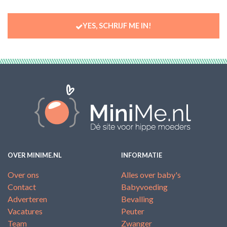
YES, SCHRIJF ME IN!
OVER MINIME.NL
INFORMATIE
Over ons
Alles over baby's
Contact
Babyvoeding
Adverteren
Bevalling
Vacatures
Peuter
Team
Zwanger