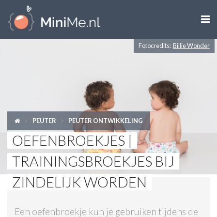

Fotocredits:
Billie Wonder
ZWANGER WORDEN
ZWANGER
BABY
PEUTER
PEUTER ONTWIKKELING
PEUTER
OEFENBROEKJES |
KIND
TRAININGSBROEKJES BIJ
LIFESTYLE
ZINDELIJK WORDEN
DOEN MET KINDEREN
Een oefenbroekje kun je gebruiken tijdens de
SHOPS