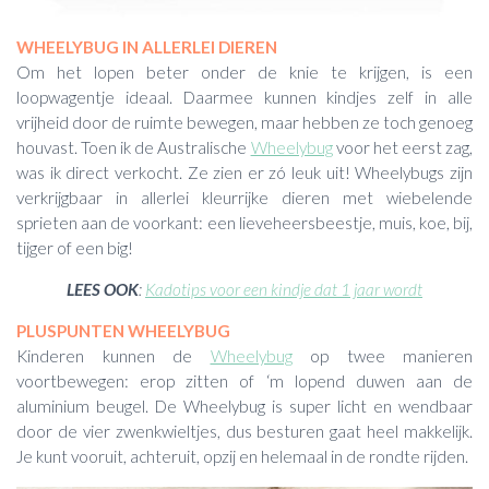
WHEELYBUG IN ALLERLEI DIEREN
Om het lopen beter onder de knie te krijgen, is een
loopwagentje ideaal. Daarmee kunnen kindjes zelf in alle
vrijheid door de ruimte bewegen, maar hebben ze toch genoeg
houvast. Toen ik de Australische
Wheelybug
voor het eerst zag,
was ik direct verkocht. Ze zien er zó leuk uit! Wheelybugs zijn
verkrijgbaar in allerlei kleurrijke dieren met wiebelende
sprieten aan de voorkant: een lieveheersbeestje, muis, koe, bij,
tijger of een big!
LEES OOK
:
Kadotips voor een kindje dat 1 jaar wordt
PLUSPUNTEN WHEELYBUG
Kinderen kunnen de
Wheelybug
op twee manieren
voortbewegen: erop zitten of ‘m lopend duwen aan de
aluminium beugel. De Wheelybug is super licht en wendbaar
door de vier zwenkwieltjes, dus besturen gaat heel makkelijk.
Je kunt vooruit, achteruit, opzij en helemaal in de rondte rijden.