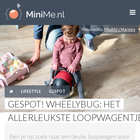

Fotocredits:
MiniMe's Marieke
ZWANGER WORDEN
ZWANGER
BABY
PEUTER
LIFESTYLE
GESPOT
KIND
GESPOT! WHEELYBUG: HET
LIFESTYLE
ALLERLEUKSTE LOOPWAGENTJ
DOEN MET KINDEREN
Ben je op zoek naar een leuke loopwagen voor
SHOPS