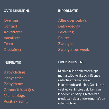
OVER MINIME.NL
INFORMATIE
Over ons
Alles over baby's
Contact
Babyvoeding
Adverteren
Bevalling
Vacatures
Peuter
Team
Zwanger
Disclaimer
Zwanger per week
OVER MINIME.NL
INSPIRATIE
MiniMe.nl is de site voor hippe
Babykleding
mama's. Dagelijks schrijft onze
Babynamen
redactie informatieve en
Babykamer
inspirerende artikelen. Ook kun je
Geboortekaartjes
veel leuke filmpjes bekijken van
kinderen en baby's, testen van
Mama blogs
producten door andere mama's en
Positiekleding
columns lezen.