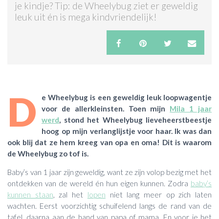
je kindje? Tip: de Wheelybug ziet er geweldig
leuk uit én is mega kindvriendelijk!
ACTIES & KORTING
D
e Wheelybug is een geweldig leuk loopwagentje
voor de allerkleinsten. Toen mijn
Mila 1 jaar
werd
, stond het Wheelybug lieveheerstbeestje
hoog op mijn verlanglijstje voor haar. Ik was dan
ook blij dat ze hem kreeg van opa en oma! Dit is waarom
de Wheelybug zo tof is.
Baby’s van 1 jaar zijn geweldig, want ze zijn volop bezig met het
ontdekken van de wereld én hun eigen kunnen. Zodra
baby’s
kunnen staan
, zal het
lopen
niet lang meer op zich laten
wachten. Eerst voorzichtig schuifelend langs de rand van de
tafel, daarna aan de hand van papa of mama. En voor je het