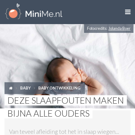

Fotocredits:
Jolanda Boer
ZWANGER WORDEN
ZWANGER
BABY
PEUTER
BABY
BABY ONTWIKKELING
KIND
DEZE SLAAPFOUTEN MAKEN
LIFESTYLE
BIJNA ALLE OUDERS
DOEN MET KINDEREN
Van teveel afleiding tot het in slaap wiegen...
SHOPS