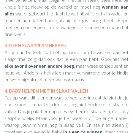
kindje is net nieuw op de wereld en moet nog
wennen aan
alles
wat er gebeurt. Het laatste wat hij wil, is dat zijn vader en
moeder hem laten huilen als hij jullie juist nodig heeft. Begin
met een consequent ritme wanneer je kleintje een maand of
drie, vier is.
3. GEEN SLAAPPLAN HEBBEN
Als je dan bedenkt dat het tijd wordt om te werken aan het
slaapritme, zorg dan ook dat je een plan hebt. Gooi het niet
elke avond over een andere boeg
, maar wees consequent en
houd vol. Anders is het alleen maar verwarrend voor je kindje
en weet hij ook niet meer wat normaal is.
4. BABY HELPEN MET IN SLAAP VALLEN
Pas op, want dit is er een waar je heel snel intrapt. Je ziet dat je
kindje moe is, maar toch lukt het nog niet om lekker in slaap te
vallen. Dus jij pakt hem op en wiegt hem in slaap. Fijn, de baby
slaapt eindelijk. Maar voor je het weet is dit de enige manier
waarop jouw minime nog in slaap valt. En sta niet alleen jíj
voortaan elke avond je baby
in slaap te wiegen
, maar straks