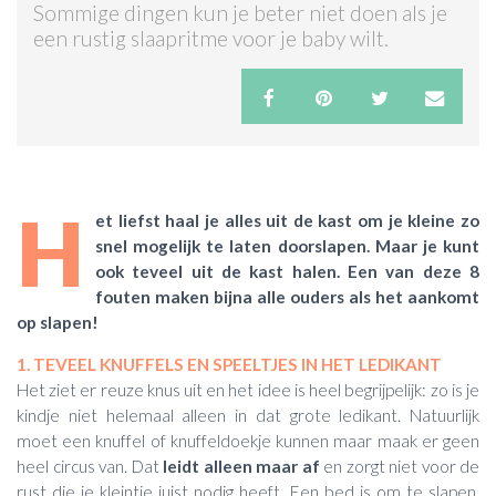
Sommige dingen kun je beter niet doen als je
een rustig slaapritme voor je baby wilt.
ACTIES & KORTING
H
et liefst haal je alles uit de kast om je kleine zo
snel mogelijk te laten doorslapen. Maar je kunt
ook teveel uit de kast halen. Een van deze 8
fouten maken bijna alle ouders als het aankomt
op slapen!
1. TEVEEL KNUFFELS EN SPEELTJES IN HET LEDIKANT
Het ziet er reuze knus uit en het idee is heel begrijpelijk: zo is je
kindje niet helemaal alleen in dat grote ledikant. Natuurlijk
moet een knuffel of knuffeldoekje kunnen maar maak er geen
heel circus van. Dat
leidt alleen maar af
en zorgt niet voor de
rust die je kleintje juist nodig heeft. Een bed is om te slapen,