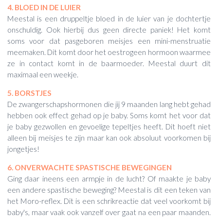
4. BLOED IN DE LUIER
Meestal is een druppeltje bloed in de luier van je dochtertje
onschuldig. Ook hierbij dus geen directe paniek! Het komt
soms voor dat pasgeboren meisjes een mini-menstruatie
meemaken. Dit komt door het oestrogeen hormoon waarmee
ze in contact komt in de baarmoeder. Meestal duurt dit
maximaal een weekje.
5. BORSTJES
De zwangerschapshormonen die jij 9 maanden lang hebt gehad
hebben ook effect gehad op je baby. Soms komt het voor dat
je baby gezwollen en gevoelige tepeltjes heeft. Dit hoeft niet
alleen bij meisjes te zijn maar kan ook absoluut voorkomen bij
jongetjes!
6. ONVERWACHTE SPASTISCHE BEWEGINGEN
Ging daar ineens een armpje in de lucht? Of maakte je baby
een andere spastische beweging? Meestal is dit een teken van
het Moro-reflex. Dit is een schrikreactie dat veel voorkomt bij
baby's, maar vaak ook vanzelf over gaat na een paar maanden.