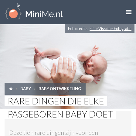

Fotocredits:
Eline Visscher Fotografie
ZWANGER WORDEN
ZWANGER
BABY
PEUTER
BABY
BABY ONTWIKKELING
KIND
RARE DINGEN DIE ELKE
LIFESTYLE
PASGEBOREN BABY DOET
DOEN MET KINDEREN
Deze tien rare dingen zijn voor een
SHOPS