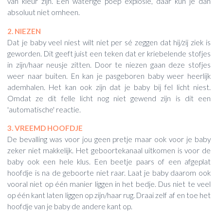
van kleur zijn. Een waterige poep explosie, daar kun je dan
absoluut niet omheen.
2. NIEZEN
Dat je baby veel niest wilt niet per sé zeggen dat hij/zij ziek is
geworden. Dit geeft juist een teken dat er kriebelende stofjes
in zijn/haar neusje zitten. Door te niezen gaan deze stofjes
weer naar buiten. En kan je pasgeboren baby weer heerlijk
ademhalen. Het kan ook zijn dat je baby bij fel licht niest.
Omdat ze dit felle licht nog niet gewend zijn is dit een
'automatische' reactie.
3. VREEMD HOOFDJE
De bevalling was voor jou geen pretje maar ook voor je baby
zeker niet makkelijk. Het geboortekanaal uitkomen is voor de
baby ook een hele klus. Een beetje paars of een afgeplat
hoofdje is na de geboorte niet raar. Laat je baby daarom ook
vooral niet op één manier liggen in het bedje. Dus niet te veel
op één kant laten liggen op zijn/haar rug. Draai zelf af en toe het
hoofdje van je baby de andere kant op.