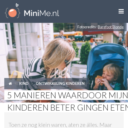

Fotocredits:
Barefoot Blonde
ZWANGER WORDEN
ZWANGER
BABY
PEUTER
KIND
ONTWIKKELING KINDEREN
KIND
5 MANIEREN WAARDOOR MIJ
LIFESTYLE
KINDEREN BETER GINGEN ETE
DOEN MET KINDEREN
Toen ze nog klein waren, aten ze álles. Maar
SHOPS