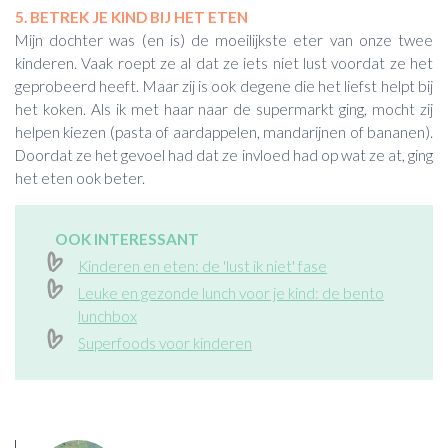
5. BETREK JE KIND BIJ HET ETEN
Mijn dochter was (en is) de moeilijkste eter van onze twee
kinderen. Vaak roept ze al dat ze iets niet lust voordat ze het
geprobeerd heeft. Maar zij is ook degene die het liefst helpt bij
het koken. Als ik met haar naar de supermarkt ging, mocht zij
helpen kiezen (pasta of aardappelen, mandarijnen of bananen).
Doordat ze het gevoel had dat ze invloed had op wat ze at, ging
het eten ook beter.
OOK INTERESSANT
Kinderen en eten: de 'lust ik niet' fase
Leuke en gezonde lunch voor je kind: de bento
lunchbox
Superfoods voor kinderen