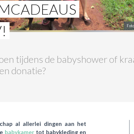
AMCADEAUS
!
Foto
s doen tijdens de babyshower of k
en donatie?
chap al allerlei dingen aan het
de
babykamer
tot babykleding en