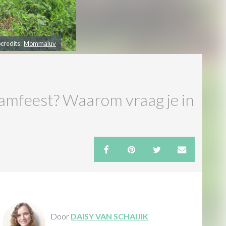
credits:
Mommaluv
raamfeest? Waarom vraag je in
Door
DAISY VAN SCHAIJIK