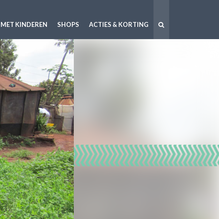
 MET KINDEREN
SHOPS
ACTIES & KORTING
!
..
moms!
ouw ...
te ...