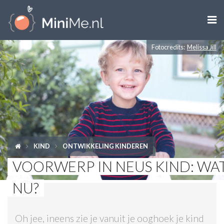

Fotocredits:
Melissa Jill
ZWANGER WORDEN
ZWANGER
BABY
PEUTER
KIND
ONTWIKKELING KINDEREN
KIND
VOORWERP IN NEUS KIND: WA
LIFESTYLE
NU?
DOEN MET KINDEREN
Oh jee, ineens zie je vanuit je ooghoek je kind
SHOPS