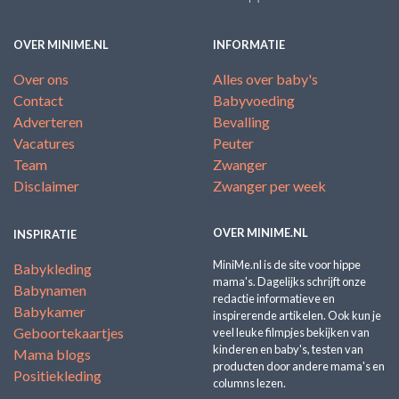
OVER MINIME.NL
INFORMATIE
Over ons
Alles over baby's
Contact
Babyvoeding
Adverteren
Bevalling
Vacatures
Peuter
Team
Zwanger
Disclaimer
Zwanger per week
OVER MINIME.NL
INSPIRATIE
MiniMe.nl is de site voor hippe
Babykleding
mama's. Dagelijks schrijft onze
Babynamen
redactie informatieve en
Babykamer
inspirerende artikelen. Ook kun je
Geboortekaartjes
veel leuke filmpjes bekijken van
kinderen en baby's, testen van
Mama blogs
producten door andere mama's en
Positiekleding
columns lezen.