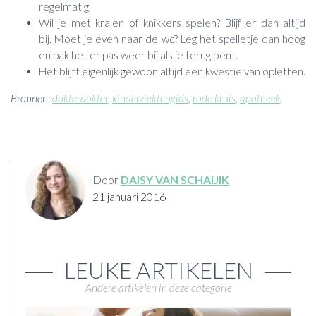
regelmatig.
Wil je met kralen of knikkers spelen? Blijf er dan altijd
bij. Moet je even naar de wc? Leg het spelletje dan hoog
en pak het er pas weer bij als je terug bent.
Het blijft eigenlijk gewoon altijd een kwestie van opletten.
Bronnen:
dokterdokter
,
kinderziektengids
,
rode kruis
,
apotheek
.
Door
DAISY VAN SCHAIJIK
21 januari 2016
LEUKE ARTIKELEN
Andere artikelen in deze categorie