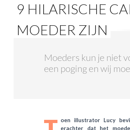
9 HILARISCHE C
MOEDER ZIJN
Moeders kun je niet v
een poging en wij moet
T
oen illustrator Lucy be
erachter dat het moeder