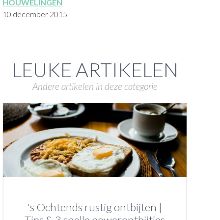
HOUWELINGEN
10 december 2015
LEUKE ARTIKELEN
Andere artikelen in deze categorie
's Ochtends rustig ontbijten |
Tips & 3 snelle powerontbijtjes