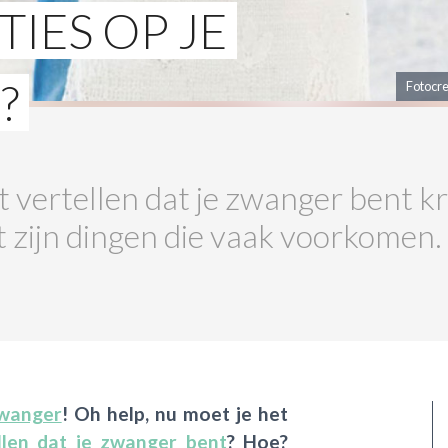
IES OP JE
?
Fotocre
t vertellen dat je zwanger bent kr
t zijn dingen die vaak voorkomen.
wanger
! Oh help, nu moet je het
llen dat je zwanger bent
? Hoe?