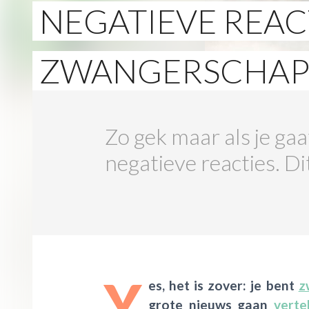
NEGATIEVE REACT
ZWANGERSCHAP
Zo gek maar als je gaa
negatieve reacties. Di
Y
es, het is zover: je bent
z
grote nieuws gaan
verte