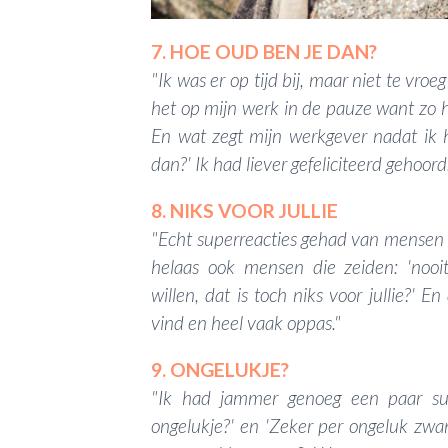
7. HOE OUD BEN JE DAN?
"Ik was er op tijd bij, maar niet te vroe
het op mijn werk in de pauze want zo h
En wat zegt mijn werkgever nadat ik h
dan?' Ik had liever gefeliciteerd gehoord.
8. NIKS VOOR JULLIE
"Echt superreacties gehad van mensen d
helaas ook mensen die zeiden: 'nooit
willen, dat is toch niks voor jullie?' E
vind en heel vaak oppas."
9. ONGELUKJE?
"Ik had jammer genoeg een paar suf
ongelukje?' en 'Zeker per ongeluk zwa