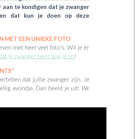
 aan te kondigen dat je zwanger
gen dat kun je doen op deze
 MET EEN UNIEKE FOTO
ven met heel veel foto's. Wil je er
dat je zwanger bent doe je zo
!
INTS"
rtellen dat jullie zwanger zijn. Je
ellig avondje. Dan beeld je uit:
We