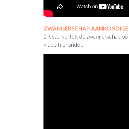
ZWANGERSCHAP AANKONDIGEN
Dit stel vertelt de zwangerschap op
video hieronder.