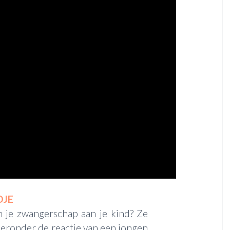
DJE
n je zwangerschap aan je kind? Ze
hieronder de reactie van een jongen