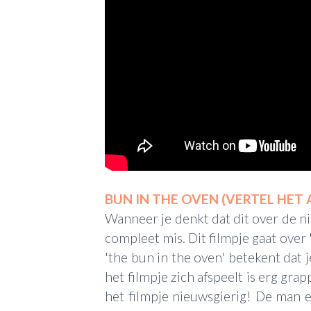
BUN IN THE OVEN (VERTEL HET 
Wanneer je denkt dat dit over de ni
compleet mis. Dit filmpje gaat over '
'the bun in the oven' betekent dat
het filmpje zich afspeelt is erg grap
het filmpje nieuwsgierig! De man 