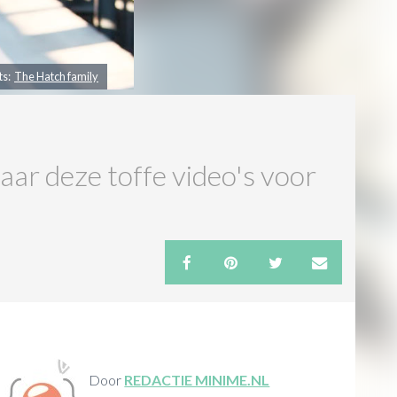
ts:
The Hatch family
ar deze toffe video's voor
Door
REDACTIE MINIME.NL