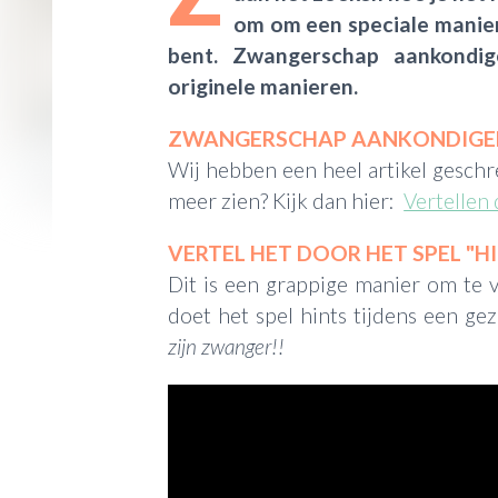
om om een speciale manier
bent. Zwangerschap aankondi
originele manieren.
ZWANGERSCHAP AANKONDIGEN
Wij hebben een heel artikel geschre
meer zien? Kijk dan hier:
Vertellen 
VERTEL HET DOOR HET SPEL "H
Dit is een grappige manier om te ve
doet het spel hints tijdens een gez
zijn zwanger!!