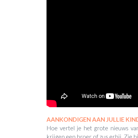
AANKONDIGEN AAN JULLIE KIN
Hoe vertel je het grote nieuws va
krijgen een broer of zus erbij. Zie 