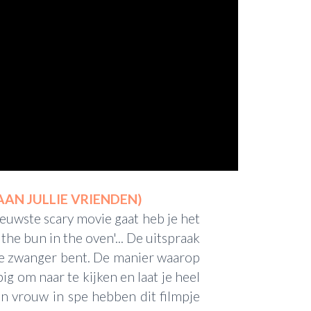
AAN JULLIE VRIENDEN)
euwste scary movie gaat heb je het
the bun in the oven'... De uitspraak
 je zwanger bent. De manier waarop
pig om naar te kijken en laat je heel
en vrouw in spe hebben dit filmpje