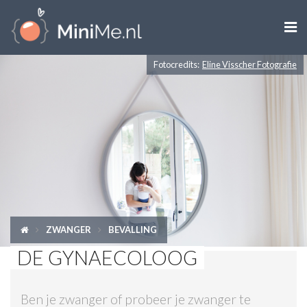

Fotocredits:
Eline Visscher Fotografie
ZWANGER WORDEN
ZWANGER
BABY
PEUTER
KIND
ZWANGER
BEVALLING
LIFESTYLE
DE GYNAECOLOOG
DOEN MET KINDEREN
Ben je zwanger of probeer je zwanger te
SHOPS