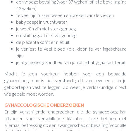
een vroege bevalling (voor 37 weken) of late bevalling (na
42 weken)
te veel tijd tussen weeën en breken van de vliezen
baby poept in vruchtwater
je weeën zijn niet sterk genoeg
ontsluiting gaat niet ver genoeg
de placenta komt er niet uit
je verliest te veel bloed (o.a. door te ver ingescheurd
zijn)
je algemene gezondheid van jou of je baby gaat achteruit
Mocht je een voorkeur hebben voor een bepaalde
gynaecoloog, dan is het verstandig dit van tevoren al in je
geboorteplan vast te leggen. Zo weet je verloskundige direct
wie gebeld moet worden.
GYNAECOLOGISCHE ONDERZOEKEN
Er zijn verschillende onderzoeken die de gynaecoloog kan
uitvoeren voor verschillende klachten. Deze hebben niet
allemaal betrekking op een zwangerschap of bevalling. Voor alle