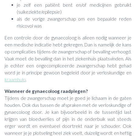
je zelf een patiënt bent en/of medicijnen gebruikt
(suikeziekte/epilepsie)
als de vorige zwangerschap om een bepaalde reden
risicovol was
Een controle door de gynaecoloog is alleen nodig wanneer je
een medische indicatie hebt gekregen. Dan is namelijk de kans
op complicaties tijdens de zwangerschap of bevalling verhoogd.
Vaak moet de bevalling dan in het ziekenhuis plaatsvinden. Als
je echter een ongecompliceerde zwangerschap hebt gehad
word je in principe gewoon begeleid door je verloskundige en
kraamhulp
.
Wanneer de gynaecoloog raadplegen?
Tijdens de zwangerschap moet je goed je lichaam in de gaten
houden. Ook dus tussen de afspraken met de verloskundige of
gynaecoloog door. Je kan bijvoorbeeld in de tussentijd last
krijgen van bloedverlies of pijn in de onderbuik wat steeds
erger wordt en eventueel doortrekt naar je schouder. Ook
wanneer je je plotseling heel ziek voelt, duizelig wordt en heftig