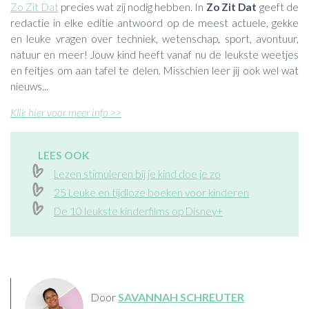
Zo Zit Dat
precies wat zij nodig hebben. In
Zo Zit Dat
geeft de
redactie in elke editie antwoord op de meest actuele, gekke
en leuke vragen over techniek, wetenschap, sport, avontuur,
natuur en meer! Jouw kind heeft vanaf nu de leukste weetjes
en feitjes om aan tafel te delen. Misschien leer jij ook wel wat
nieuws...
Klik hier voor meer info >>
LEES OOK
Lezen stimuleren bij je kind doe je zo
25 Leuke en tijdloze boeken voor kinderen
De 10 leukste kinderfilms op Disney+
Door
SAVANNAH SCHREUTER