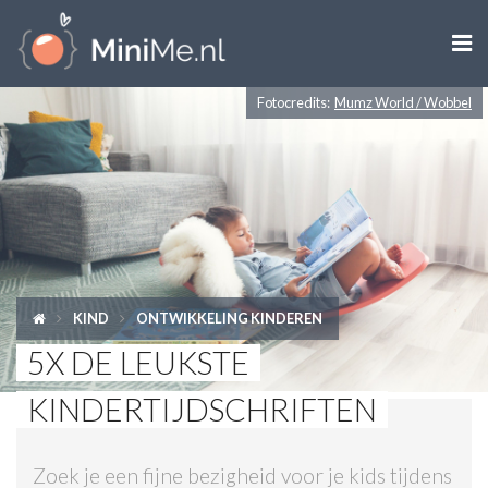

Fotocredits:
Mumz World / Wobbel
ZWANGER WORDEN
ZWANGER
BABY
PEUTER
KIND
ONTWIKKELING KINDEREN
KIND
5X DE LEUKSTE
LIFESTYLE
KINDERTIJDSCHRIFTEN
DOEN MET KINDEREN
Zoek je een fijne bezigheid voor je kids tijdens
SHOPS