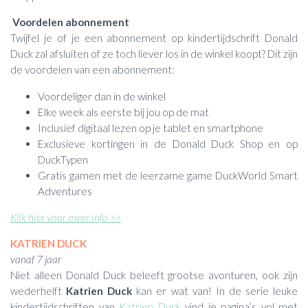
Voordelen abonnement
Twijfel je of je een abonnement op kindertijdschrift Donald
Duck zal afsluiten of ze toch liever los in de winkel koopt? Dit zijn
de voordelen van een abonnement:
Voordeliger dan in de winkel
Elke week als eerste bij jou op de mat
Inclusief digitaal lezen op je tablet en smartphone
Exclusieve kortingen in de Donald Duck Shop en op
DuckTypen
Gratis gamen met de leerzame game DuckWorld Smart
Adventures
Klik hier voor meer info >>
KATRIEN DUCK
vanaf 7 jaar
Niet alleen Donald Duck beleeft grootse avonturen, ook zijn
wederhelft
Katrien Duck
kan er wat van! In de serie leuke
kindertijdschriften van
Katrien Duck
vind je pagina’s vol met