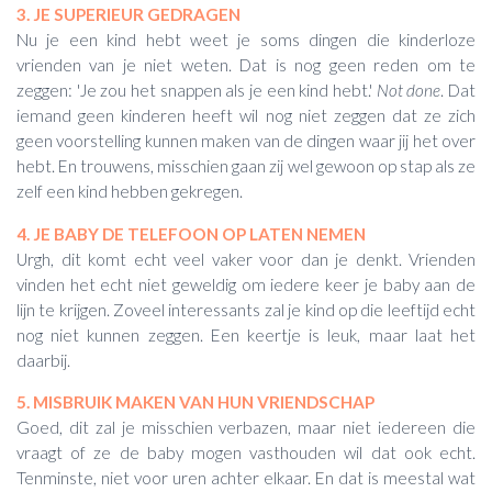
3. JE SUPERIEUR GEDRAGEN
Nu je een kind hebt weet je soms dingen die kinderloze
vrienden van je niet weten. Dat is nog geen reden om te
zeggen: 'Je zou het snappen als je een kind hebt.'
Not done
. Dat
iemand geen kinderen heeft wil nog niet zeggen dat ze zich
geen voorstelling kunnen maken van de dingen waar jij het over
hebt. En trouwens, misschien gaan zij wel gewoon op stap als ze
zelf een kind hebben gekregen.
4. JE BABY DE TELEFOON OP LATEN NEMEN
Urgh, dit komt echt veel vaker voor dan je denkt. Vrienden
vinden het echt niet geweldig om iedere keer je baby aan de
lijn te krijgen.
Zoveel interessants zal je kind op die leeftijd echt
nog niet kunnen zeggen.
Een keertje is leuk, maar laat het
daarbij.
5. MISBRUIK MAKEN VAN HUN VRIENDSCHAP
Goed, dit zal je misschien verbazen, maar niet iedereen die
vraagt of ze de baby mogen vasthouden wil dat ook echt.
Tenminste, niet voor uren achter elkaar. En dat is meestal wat