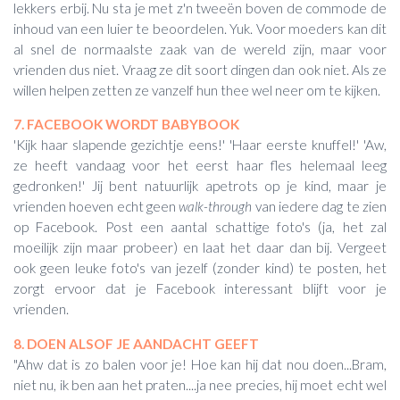
lekkers erbij. Nu sta je met z'n tweeën boven de commode de
inhoud van een luier te beoordelen. Yuk. Voor moeders kan dit
al snel de normaalste zaak van de wereld zijn, maar voor
vrienden dus niet. Vraag ze dit soort dingen dan ook niet. Als ze
willen helpen zetten ze vanzelf hun thee wel neer om te kijken.
7. FACEBOOK WORDT BABYBOOK
'Kijk haar slapende gezichtje eens!' 'Haar eerste knuffel!' 'Aw,
ze heeft vandaag voor het eerst haar fles helemaal leeg
gedronken!' Jij bent natuurlijk apetrots op je kind, maar je
vrienden hoeven echt geen
walk-through
van iedere dag te zien
op Facebook. Post een aantal schattige foto's (ja, het zal
moeilijk zijn maar probeer) en laat het daar dan bij. Vergeet
ook geen leuke foto's van jezelf (zonder kind) te posten, het
zorgt ervoor dat je Facebook interessant blijft voor je
vrienden.
8. DOEN ALSOF JE AANDACHT GEEFT
"Ahw dat is zo balen voor je! Hoe kan hij dat nou doen...Bram,
niet nu, ik ben aan het praten....ja nee precies, hij moet echt wel