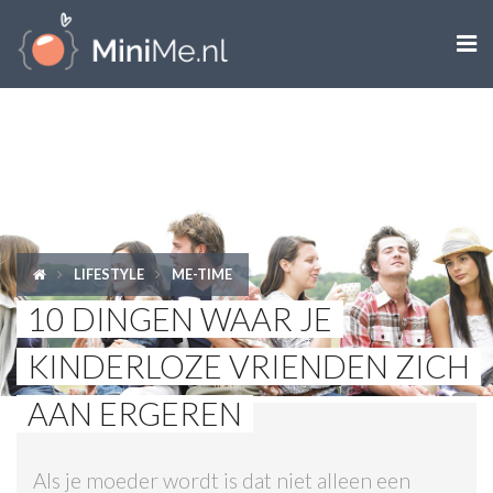

ZWANGER WORDEN
ZWANGER
BABY
LIFESTYLE
ME-TIME
PEUTER
10 DINGEN WAAR JE
KIND
KINDERLOZE VRIENDEN ZICH
LIFESTYLE
AAN ERGEREN
DOEN MET KINDEREN
Als je moeder wordt is dat niet alleen een
SHOPS