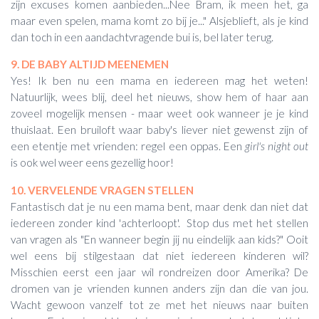
zijn excuses komen aanbieden...Nee Bram, ik meen het, ga
maar even spelen, mama komt zo bij je..." Alsjeblieft, als je kind
dan toch in een aandachtvragende bui is, bel later terug.
9. DE BABY ALTIJD MEENEMEN
Yes! Ik ben nu een mama en iedereen mag het weten!
Natuurlijk, wees blij, deel het nieuws, show hem of haar aan
zoveel mogelijk mensen - maar weet ook wanneer je je kind
thuislaat. Een bruiloft waar baby's liever niet gewenst zijn of
een etentje met vrienden: regel een oppas. Een
girl's night out
is ook wel weer eens gezellig hoor!
10. VERVELENDE VRAGEN STELLEN
Fantastisch dat je nu een mama bent, maar denk dan niet dat
iedereen zonder kind 'achterloopt'. Stop dus met het stellen
van vragen als "En wanneer begin jij nu eindelijk aan kids?" Ooit
wel eens bij stilgestaan dat niet iedereen kinderen wil?
Misschien eerst een jaar wil rondreizen door Amerika? De
dromen van je vrienden kunnen anders zijn dan die van jou.
Wacht gewoon vanzelf tot ze met het nieuws naar buiten