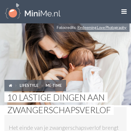

Fotocredits:
Redeeming Love Photography
ZWANGER WORDEN
ZWANGER
BABY
PEUTER
LIFESTYLE
ME-TIME
KIND
10 LASTIGE DINGEN AAN
LIFESTYLE
ZWANGERSCHAPSVERLOF
DOEN MET KINDEREN
Het einde van je zwangerschapsverlof brengt
SHOPS