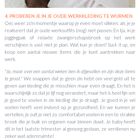
4. PROBEREN JE IN JE OUDE WERKKLEDING TE WURMEN
Oei, weer zo'n momentje waarop je even moet slikken: als je je
realiseert dat je oude werkoutfits (nog) niet passen. En tja, in je
joggingpak of relaxte zwangerschapsbroek op het werk
verschijnen is vast niet je plan. Wat kun je doen?
Suck it up
, en
koop een aantal nieuwe items die je kunt aantrekken naar
werk.
"Ja, maar over een aantal weken ben ik afgevallen en zijn deze items
te groot."
We snappen dat je geen zin hebt om veel geld uit te
geven aan kleding die je misschien maar even draagt. En het is
waarschijnlijk zo dat je lijf nog verandert, maar het is heel fijn om
je goed te voelen in de kleding die je draagt. Je goed in je vel
voelen heeft veel invloed op je gezondheid. En we kunnen je
vertellen, je zult je niet zo comfortabel voelen in een te strakke
broek die je buik en organen naar binnen duwt. Je baby heeft
dit in het laatste trimester al genoeg gedaan, ze verdienen nu
zeker wat ademruimte!