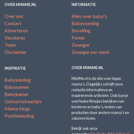
OVER MINIME.NL
INFORMATIE
Over ons
Alles over baby's
Contact
Babyvoeding
Adverteren
Bevalling
Vacatures
Peuter
Team
Zwanger
Disclaimer
Zwanger per week
OVER MINIME.NL
INSPIRATIE
MiniMe.nl is de site voor hippe
Babykleding
mama's. Dagelijks schrijft onze
Babynamen
redactie informatieve en
Babykamer
inspirerende artikelen. Ook kun je
Geboortekaartjes
veel leuke filmpjes bekijken van
kinderen en baby's, testen van
Mama blogs
producten door andere mama's en
Positiekleding
columns lezen.
Bekijk ook onze
zustersites:
ThePerfectWedding.nl