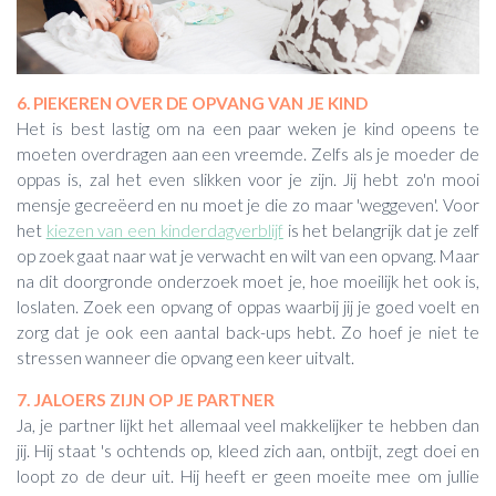
6. PIEKEREN OVER DE OPVANG VAN JE KIND
Het is best lastig om na een paar weken je kind opeens te
moeten overdragen aan een vreemde. Zelfs als je moeder de
oppas is, zal het even slikken voor je zijn. Jij hebt zo'n mooi
mensje gecreëerd en nu moet je die zo maar 'weggeven'. Voor
het
kiezen van een kinderdagverblijf
is het belangrijk dat je zelf
op zoek gaat naar wat je verwacht en wilt van een opvang. Maar
na dit doorgronde onderzoek moet je, hoe moeilijk het ook is,
loslaten. Zoek een opvang of oppas waarbij jij je goed voelt en
zorg dat je ook een aantal back-ups hebt. Zo hoef je niet te
stressen wanneer die opvang een keer uitvalt.
7. JALOERS ZIJN OP JE PARTNER
Ja, je partner lijkt het allemaal veel makkelijker te hebben dan
jij. Hij staat 's ochtends op, kleed zich aan, ontbijt, zegt doei en
loopt zo de deur uit. Hij heeft er geen moeite mee om jullie