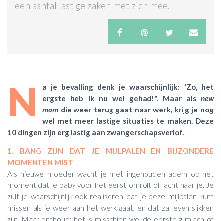
een aantal lastige zaken met zich mee.
ACTIES & KORTING
N
a je bevalling denk je waarschijnlijk: "Zo, het
ergste heb ik nu wel gehad!". Maar als
new
mom
die weer terug gaat naar werk, krijg je nog
wel met meer lastige situaties te maken. Deze
10 dingen zijn erg lastig aan zwangerschapsverlof.
1. BANG ZIJN DAT JE MIJLPALEN EN BIJZONDERE
MOMENTEN MIST
Als nieuwe moeder wacht je met ingehouden adem op het
moment dat je baby voor het eerst omrolt of lacht naar je. Je
zult je waarschijnlijk ook realiseren dat je deze mijlpalen kunt
missen als je weer aan het werk gaat, en dat zal even slikken
zijn. Maar onthoud: het is misschien wel de eerste glimlach of