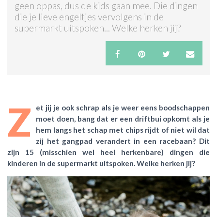
geen oppas, dus de kids gaan mee. Die dingen
die je lieve engeltjes vervolgens in de
ACTIES & KORTING
supermarkt uitspoken... Welke herken jij?
Z
et jij je ook schrap als je weer eens boodschappen
moet doen, bang dat er een driftbui opkomt als je
hem langs het schap met chips rijdt of niet wil dat
zij het gangpad verandert in een racebaan? Dit
zijn 15 (misschien wel heel herkenbare) dingen die
kinderen in de supermarkt uitspoken. Welke herken jij?