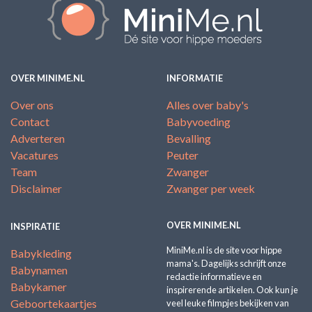
OVER MINIME.NL
INFORMATIE
Over ons
Alles over baby's
Contact
Babyvoeding
Adverteren
Bevalling
Vacatures
Peuter
Team
Zwanger
Disclaimer
Zwanger per week
OVER MINIME.NL
INSPIRATIE
MiniMe.nl is de site voor hippe
Babykleding
mama's. Dagelijks schrijft onze
Babynamen
redactie informatieve en
Babykamer
inspirerende artikelen. Ook kun je
Geboortekaartjes
veel leuke filmpjes bekijken van