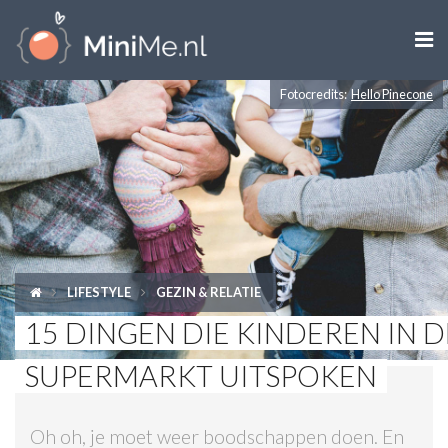

Fotocredits:
Hello Pinecone
ZWANGER WORDEN
ZWANGER
BABY
PEUTER
LIFESTYLE
GEZIN & RELATIE
KIND
15 DINGEN DIE KINDEREN IN D
LIFESTYLE
SUPERMARKT UITSPOKEN
DOEN MET KINDEREN
Oh oh, je moet weer boodschappen doen. En
SHOPS