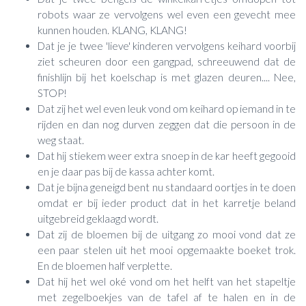
robots waar ze vervolgens wel even een gevecht mee
kunnen houden. KLANG, KLANG!
Dat je je twee 'lieve' kinderen vervolgens keihard voorbij
ziet scheuren door een gangpad, schreeuwend dat de
finishlijn bij het koelschap is met glazen deuren.... Nee,
STOP!
Dat zij het wel even leuk vond om keihard op iemand in te
rijden en dan nog durven zeggen dat die persoon in de
weg staat.
Dat hij stiekem weer extra snoep in de kar heeft gegooid
en je daar pas bij de kassa achter komt.
Dat je bijna geneigd bent nu standaard oortjes in te doen
omdat er bij ieder product dat in het karretje beland
uitgebreid geklaagd wordt.
Dat zij de bloemen bij de uitgang zo mooi vond dat ze
een paar stelen uit het mooi opgemaakte boeket trok.
En de bloemen half verplette.
Dat hij het wel oké vond om het helft van het stapeltje
met zegelboekjes van de tafel af te halen en in de