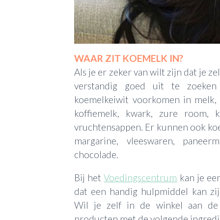
WAAR ZIT KOEMELK IN?
Als je er zeker van wilt zijn dat je z
verstandig goed uit te zoeke
koemelkeiwit voorkomen in melk, 
koffiemelk, kwark, zure room, k
vruchtensappen. Er kunnen ook koe
margarine, vleeswaren, paneer
chocolade.
Bij het
Voedingscentrum
kan je een
dat een handig hulpmiddel kan zi
Wil je zelf in de winkel aan de
producten met de volgende ingredi