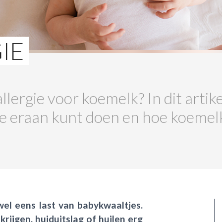
IE
lergie voor koemelk? In dit artik
je eraan kunt doen en hoe koemel
wel eens last van babykwaaltjes.
ijgen, huiduitslag of huilen erg