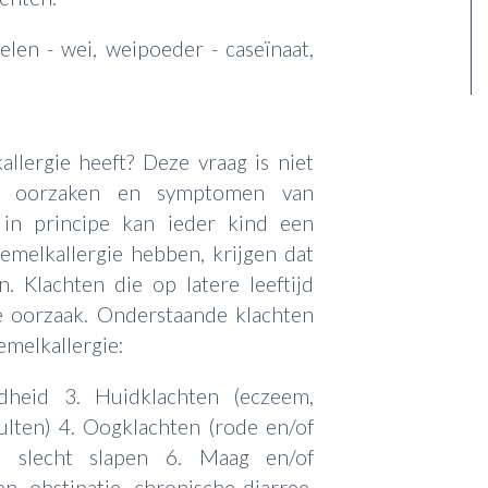
len - wei, weipoeder - caseïnaat,
allergie heeft? Deze vraag is niet
De oorzaken en symptomen van
 in principe kan ieder kind een
oemelkallergie hebben, krijgen dat
. Klachten die op latere leeftijd
 oorzaak. Onderstaande klachten
melkallergie:
dheid 3. Huidklachten (eczeem,
bulten) 4. Oogklachten (rode en/of
n slecht slapen 6. Maag en/of
, obstipatie, chronische diarree,