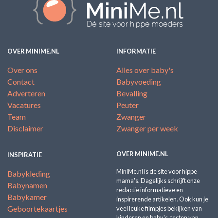
OVER MINIME.NL
INFORMATIE
Over ons
Alles over baby's
Contact
Babyvoeding
Adverteren
Bevalling
Vacatures
Peuter
Team
Zwanger
Disclaimer
Zwanger per week
OVER MINIME.NL
INSPIRATIE
MiniMe.nl is de site voor hippe
Babykleding
mama's. Dagelijks schrijft onze
Babynamen
redactie informatieve en
Babykamer
inspirerende artikelen. Ook kun je
Geboortekaartjes
veel leuke filmpjes bekijken van
kinderen en baby's, testen van