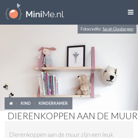

Fotocredits:
Sarah Glasbergen
ZWANGER WORDEN
ZWANGER
BABY
PEUTER
KIND
KIND
KINDERKAMER
LIFESTYLE
DIERENKOPPEN AAN DE MUUR
DOEN MET KINDEREN
Dierenkoppen aan de muur zijn een leuk
SHOPS