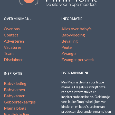
OVER MINIME.NL
INFORMATIE
Over ons
Alles over baby's
Contact
Babyvoeding
Adverteren
Bevalling
Vacatures
Peuter
Team
Zwanger
Disclaimer
Zwanger per week
OVER MINIME.NL
INSPIRATIE
MiniMe.nl is de site voor hippe
Babykleding
mama's. Dagelijks schrijft onze
Babynamen
redactie informatieve en
Babykamer
inspirerende artikelen. Ook kun je
Geboortekaartjes
veel leuke filmpjes bekijken van
kinderen en baby's, testen van
Mama blogs
producten door andere mama's en
Positiekleding