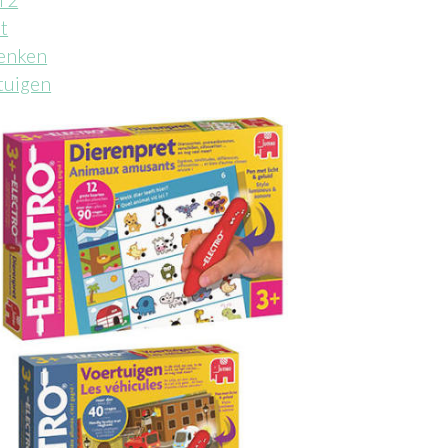
t
enken
tuigen