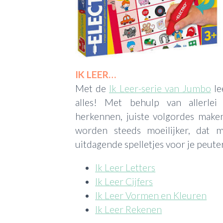
IK LEER…
Met de
Ik Leer-serie van Jumbo
le
alles! Met behulp van allerlei
herkennen, juiste volgordes make
worden steeds moeilijker, dat 
uitdagende spelletjes voor je peuter
Ik Leer Letters
Ik Leer Cijfers
Ik Leer Vormen en Kleuren
Ik Leer Rekenen