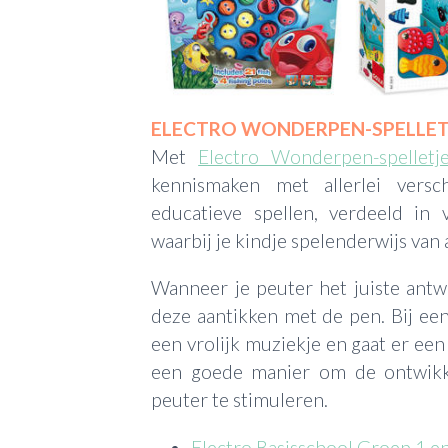
ELECTRO WONDERPEN-SPELLET
Met
Electro Wonderpen-spelletj
kennismaken met allerlei versc
educatieve spellen, verdeeld in v
waarbij je kindje spelenderwijs van a
Wanneer je peuter het juiste antw
deze aantikken met de pen. Bij ee
een vrolijk muziekje en gaat er een
een goede manier om de ontwikke
peuter te stimuleren.
Electro Basisschool Groep 1 e