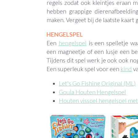
regels zodat ook kleintjes eraan
hebben grappige dierenafbeelding
maken. Vergeet bij de laatste kaar
HENGELSPEL
Een
hengelspel
is een spelletje wa
een magneetje of een lusje een be
Tijdens dit spel werk je ook ook no
Een superleuk spel voor een
kind
va
Let's Go Fishing Original (ML)
Goula Houten Hengelspel
Houten visspel hengelspel met