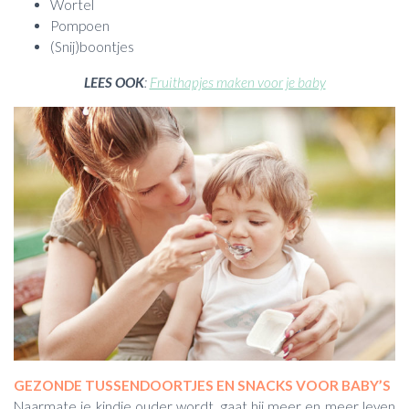
Wortel
Pompoen
(Snij)boontjes
LEES OOK
:
Fruithapjes maken voor je baby
GEZONDE TUSSENDOORTJES EN SNACKS VOOR BABY’S
Naarmate je kindje ouder wordt, gaat hij meer en meer leven