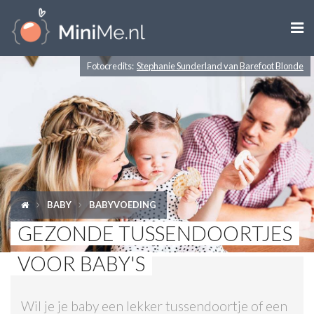

Fotocredits:
Stephanie Sunderland van Barefoot Blonde
ZWANGER WORDEN
ZWANGER
BABY
PEUTER
BABY
BABYVOEDING
KIND
GEZONDE TUSSENDOORTJES
LIFESTYLE
VOOR BABY'S
DOEN MET KINDEREN
Wil je je baby een lekker tussendoortje of een
SHOPS