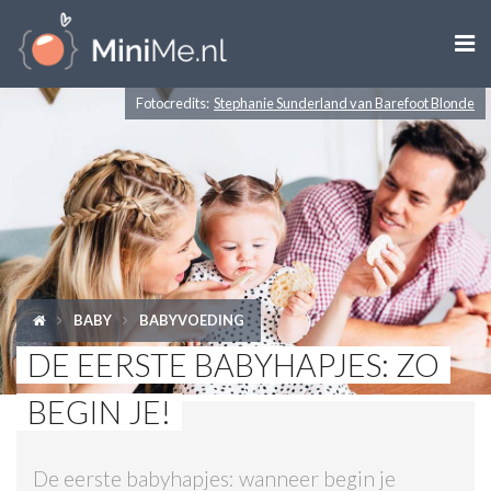

Fotocredits:
Stephanie Sunderland van Barefoot Blonde
ZWANGER WORDEN
ZWANGER
BABY
PEUTER
BABY
BABYVOEDING
KIND
DE EERSTE BABYHAPJES: ZO
LIFESTYLE
BEGIN JE!
DOEN MET KINDEREN
De eerste babyhapjes: wanneer begin je
SHOPS