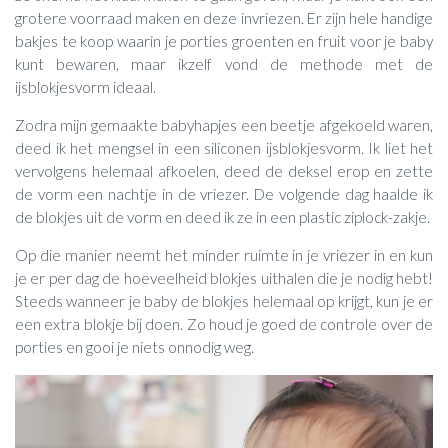
grotere voorraad maken en deze invriezen. Er zijn hele handige
bakjes te koop waarin je porties groenten en fruit voor je baby
kunt bewaren, maar ikzelf vond de methode met de
ijsblokjesvorm ideaal.
Zodra mijn gemaakte babyhapjes een beetje afgekoeld waren,
deed ik het mengsel in een siliconen ijsblokjesvorm. Ik liet het
vervolgens helemaal afkoelen, deed de deksel erop en zette
de vorm een nachtje in de vriezer. De volgende dag haalde ik
de blokjes uit de vorm en deed ik ze in een plastic ziplock-zakje.
Op die manier neemt het minder ruimte in je vriezer in en kun
je er per dag de hoeveelheid blokjes uithalen die je nodig hebt!
Steeds wanneer je baby de blokjes helemaal op krijgt, kun je er
een extra blokje bij doen. Zo houd je goed de controle over de
porties en gooi je niets onnodig weg.