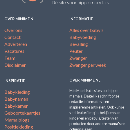
OVER MINIME.NL
INFORMATIE
Over ons
Alles over baby's
Contact
Babyvoeding
Adverteren
Bevalling
Vacatures
Peuter
Team
Zwanger
Disclaimer
Zwanger per week
OVER MINIME.NL
INSPIRATIE
MiniMe.nl is de site voor hippe
Babykleding
mama's. Dagelijks schrijft onze
Babynamen
redactie informatieve en
Babykamer
inspirerende artikelen. Ook kun je
Geboortekaartjes
veel leuke filmpjes bekijken van
kinderen en baby's, testen van
Mama blogs
producten door andere mama's en
Positiekleding
columns lezen.