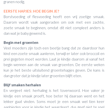
granen nodig.
EERSTE HAPJES: HOE BEGIN JE?
Borstvoeding of flesvoeding heeft een vrij zoetige smaak.
Daarom wordt vaak aangeraden om ook met een zachte,
zoete smaak te beginnen, omdat dit niet compleet anders is
dan wat je baby gewend is.
Begin met groenten
Veel moeders zijn toch een beetje bang dat ze daardoor hun
kind een zoete smaak aanleren, terwijl er later ook broccoli en
prei gegeten moet worden. Laat je kindje daarom al vanaf het
begin wennen aan de smaak van groenten. De eerste weken
kun je het beste uitsluitend groentehapjes geven. De kans is
dan groter dat je kindje later groenten blijft eten.
Blijf smaken herhalen
En vergeet niet: herhaling is het toverwoord. Hoe vaker je
kindje een smaak proeft, hoe beter hij daaraan went en het
lekker gaat vinden. Soms moet je een smaak wel tien keer
aanbieden voor je kindje het waardeert, dus geef niet te snel