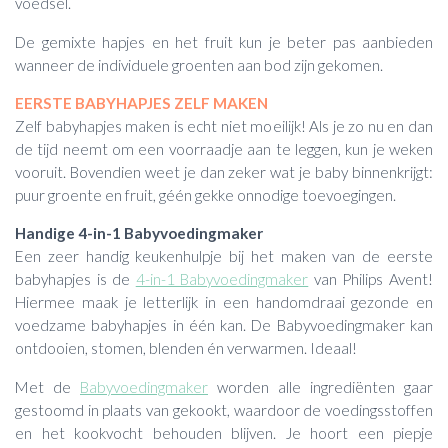
voedsel.
De gemixte hapjes en het fruit kun je beter pas aanbieden
wanneer de individuele groenten aan bod zijn gekomen.
EERSTE BABYHAPJES ZELF MAKEN
Zelf babyhapjes maken is echt niet moeilijk! Als je zo nu en dan
de tijd neemt om een voorraadje aan te leggen, kun je weken
vooruit. Bovendien weet je dan zeker wat je baby binnenkrijgt:
puur groente en fruit, géén gekke onnodige toevoegingen.
Handige 4-in-1 Babyvoedingmaker
Een zeer handig keukenhulpje bij het maken van de eerste
babyhapjes is de
4-in-1 Babyvoedingmaker
van Philips Avent!
Hiermee maak je letterlijk in een handomdraai gezonde en
voedzame babyhapjes in één kan. De Babyvoedingmaker kan
ontdooien, stomen, blenden én verwarmen. Ideaal!
Met de
Babyvoedingmaker
worden alle ingrediënten gaar
gestoomd in plaats van gekookt, waardoor de voedingsstoffen
en het kookvocht behouden blijven. Je hoort een piepje