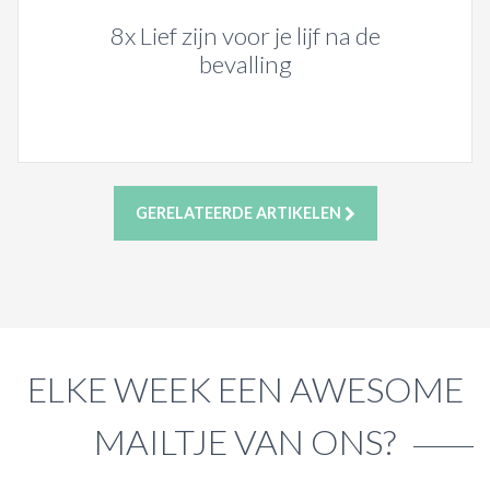
8x Lief zijn voor je lijf na de
bevalling
GERELATEERDE ARTIKELEN
ELKE WEEK EEN AWESOME
MAILTJE VAN ONS?