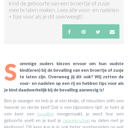
kind de geboorte van een broertje of zusje
mee te laten maken. Lees alle voor- en nadelen
ACTIES & KORTING
+ tips voor als je dit overweegt!
S
ommige ouders kiezen ervoor om hun oudste
kind(eren) bij de bevalling van een broertje of zusje
te laten zijn. Overweeg jij dit ook? Wij zetten de
voor- en nadelen op een rij en hebben tips voor als
je kind daadwerkelijk bij de bevalling aanwezig is!
Ben je zwanger en heb je al een kindje, of misschien zelfs een
tweede en derde kind? Dat is een bijzondere tijd! Je hebt al
een keer een
bevalling
meegemaakt, je weet hoe een
geboorte voelt en je kunt je
zwangerschap
nu delen met je
kind(eren). Dit keer kun je je ook beter voorbereiden op wat