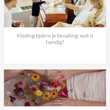
Kleding tijdens je bevalling: wat is
handig?