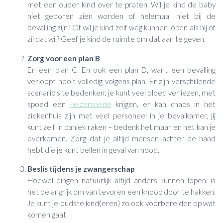
met een ouder kind over te praten. Wil je kind de baby
niet geboren zien worden of helemaal niet bij de
bevalling zijn? Of wil je kind zelf weg kunnen lopen als hij of
zij dat wil? Geef je kind de ruimte om dat aan te geven.
Zorg voor een plan B
En een plan C. En ook een plan D, want een bevalling
verloopt nooit volledig volgens plan. Er zijn verschillende
scenario’s te bedenken: je kunt veel bloed verliezen, met
spoed een
keizersnede
krijgen, er kan chaos in het
ziekenhuis zijn met veel personeel in je bevalkamer, jij
kunt zelf in paniek raken – bedenk het maar en het kan je
overkomen. Zorg dat je altijd mensen achter de hand
hebt die je kunt bellen in geval van nood.
Beslis tijdens je zwangerschap
Hoewel dingen natuurlijk altijd anders kunnen lopen, is
het belangrijk om van tevoren een knoop door te hakken.
Je kunt je oudste kind(eren) zo ook voorbereiden op wat
komen gaat.