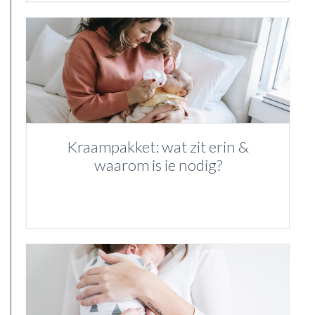
Kraampakket: wat zit erin &
waarom is ie nodig?