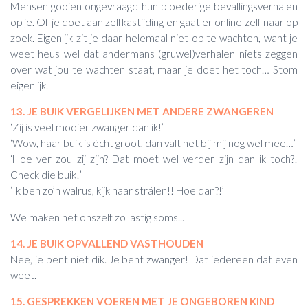
Mensen gooien ongevraagd hun bloederige bevallingsverhalen
op je. Of je doet aan zelfkastijding en gaat er online zelf naar op
zoek. Eigenlijk zit je daar helemaal niet op te wachten, want je
weet heus wel dat andermans (gruwel)verhalen niets zeggen
over wat jou te wachten staat, maar je doet het toch… Stom
eigenlijk.
13. JE BUIK VERGELIJKEN MET ANDERE ZWANGEREN
‘Zij is veel mooier zwanger dan ik!’
‘Wow, haar buik is écht groot, dan valt het bij mij nog wel mee…’
‘Hoe ver zou zij zijn? Dat moet wel verder zijn dan ik toch?!
Check die buik!’
‘Ik ben zo’n walrus, kijk haar strálen!! Hoe dan?!’
We maken het onszelf zo lastig soms...
14. JE BUIK OPVALLEND VASTHOUDEN
Nee, je bent niet dik. Je bent zwanger! Dat iedereen dat even
weet.
15. GESPREKKEN VOEREN MET JE ONGEBOREN KIND