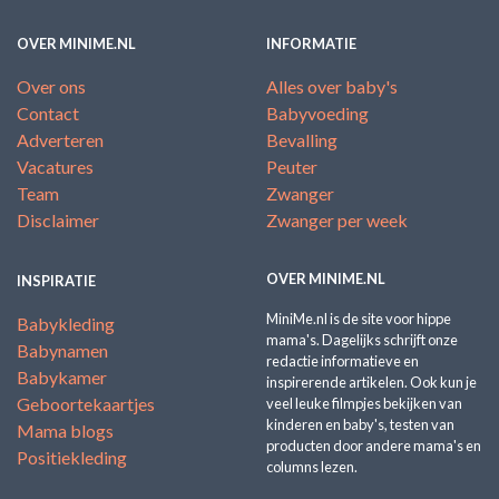
OVER MINIME.NL
INFORMATIE
Over ons
Alles over baby's
Contact
Babyvoeding
Adverteren
Bevalling
Vacatures
Peuter
Team
Zwanger
Disclaimer
Zwanger per week
OVER MINIME.NL
INSPIRATIE
MiniMe.nl is de site voor hippe
Babykleding
mama's. Dagelijks schrijft onze
Babynamen
redactie informatieve en
Babykamer
inspirerende artikelen. Ook kun je
Geboortekaartjes
veel leuke filmpjes bekijken van
kinderen en baby's, testen van
Mama blogs
producten door andere mama's en
Positiekleding
columns lezen.