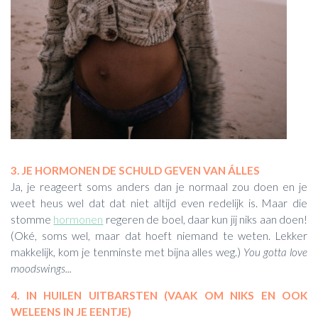
3. JE HORMONEN DE SCHULD GEVEN VAN ÁLLES
Ja, je reageert soms anders dan je normaal zou doen en je
weet heus wel dat dat niet altijd even redelijk is. Maar die
stomme
hormonen
regeren de boel, daar kun jij niks aan doen!
(Oké, soms wel, maar dat hoeft niemand te weten. Lekker
makkelijk, kom je tenminste met bijna alles weg.)
You gotta love
moodswings...
4. IN HUILEN UITBARSTEN (VAAK OM NIKS EN OOK
WELEENS IN JE EENTJE)