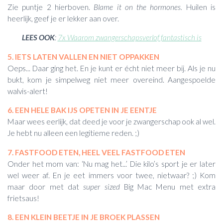
Zie puntje 2 hierboven.
Blame it on the hormones.
Huilen is
heerlijk, geef je er lekker aan over.
LEES OOK
:
7x Waarom zwangerschapsverlof fantastisch is
5. IETS LATEN VALLEN EN NIET OPPAKKEN
Oeps... Daar ging het. En je kunt er écht niet meer bij. Als je nu
bukt, kom je simpelweg niet meer overeind. Aangespoelde
walvis-alert!
6. EEN HELE BAK IJS OPETEN IN JE EENTJE
Maar wees eerlijk, dat deed je voor je zwangerschap ook al wel.
Je hebt nu alleen een legitieme reden. ;)
7. FASTFOOD ETEN, HEEL VEEL FASTFOOD ETEN
Onder het mom van: ‘Nu mag het...’ Die kilo’s sport je er later
wel weer af. En je eet immers voor twee, nietwaar? ;) Kom
maar door met dat
super sized
Big Mac Menu met extra
frietsaus!
8. EEN KLEIN BEETJE IN JE BROEK PLASSEN