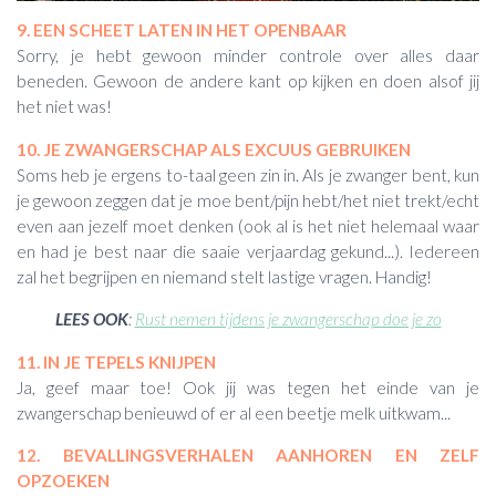
9. EEN SCHEET LATEN IN HET OPENBAAR
Sorry, je hebt gewoon minder controle over alles daar
beneden. Gewoon de andere kant op kijken en doen alsof jij
het niet was!
10. JE ZWANGERSCHAP ALS EXCUUS GEBRUIKEN
Soms heb je ergens to-taal geen zin in. Als je zwanger bent, kun
je gewoon zeggen dat je moe bent/pijn hebt/het niet trekt/echt
even aan jezelf moet denken (ook al is het niet helemaal waar
en had je best naar die saaie verjaardag gekund...). Iedereen
zal het begrijpen en niemand stelt lastige vragen. Handig!
LEES OOK
:
Rust nemen tijdens je zwangerschap doe je zo
11. IN JE TEPELS KNIJPEN
Ja, geef maar toe! Ook jij was tegen het einde van je
zwangerschap benieuwd of er al een beetje melk uitkwam...
12. BEVALLINGSVERHALEN AANHOREN EN ZELF
OPZOEKEN