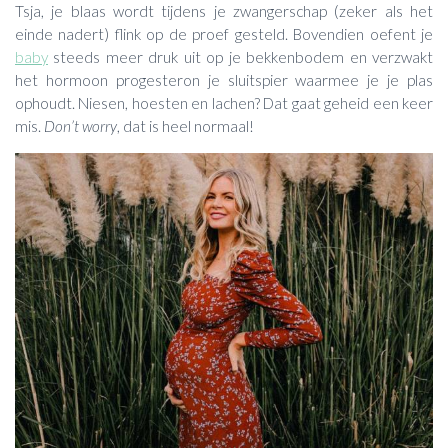
Tsja, je blaas wordt tijdens je zwangerschap (zeker als het
einde nadert) flink op de proef gesteld. Bovendien oefent je
baby
steeds meer druk uit op je bekkenbodem en verzwakt
het hormoon progesteron je sluitspier waarmee je je plas
ophoudt. Niesen, hoesten en lachen? Dat gaat geheid een keer
mis.
Don’t worry
, dat is heel normaal!