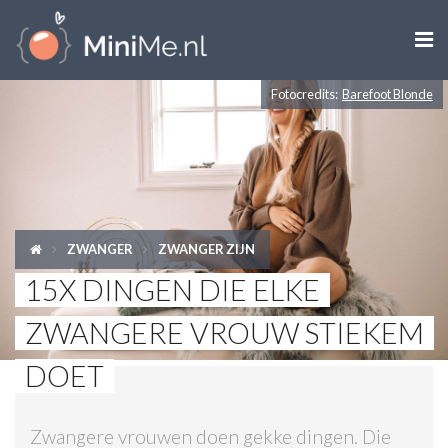

Fotocredits:
Barefoot Blonde
ZWANGER WORDEN
ZWANGER
BABY
ZWANGER
ZWANGER ZIJN
PEUTER
15X DINGEN DIE ELKE
KIND
ZWANGERE VROUW STIEKEM
LIFESTYLE
DOET
DOEN MET KINDEREN
Zwangere vrouwen doen gekke dingen. Die
SHOPS